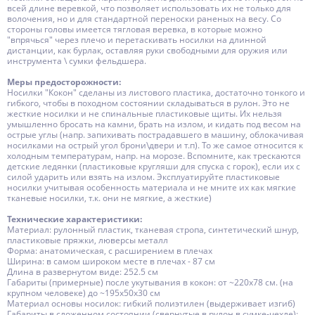
всей длине веревкой, что позволяет использовать их не только для
волочения, но и для стандартной переноски раненых на весу. Со
стороны головы имеется тягловая веревка, в которые можно
"впрячься" через плечо и перетаскивать носилки на длинной
дистанции, как бурлак, оставляя руки свободными для оружия или
инструмента \ сумки фельдшера.
Меры предосторожности:
Носилки "Кокон" сделаны из листового пластика, достаточно тонкого и
гибкого, чтобы в походном состоянии складываться в рулон. Это не
жесткие носилки и не спинальные пластиковые щиты. Их нельзя
умышленно бросать на камни, брать на излом, и кидать под весом на
острые углы (напр. запихивать пострадавшего в машину, облокачивая
носилками на острый угол брони\двери и т.п). То же самое относится к
холодным температурам, напр. на морозе. Вспомните, как трескаются
детские ледянки (пластиковые кругляши для спуска с горок), если их с
силой ударить или взять на излом. Эксплуатируйте пластиковые
носилки учитывая особенность материала и не мните их как мягкие
тканевые носилки, т.к. они не мягкие, а жесткие)
Технические характеристики:
Материал: рулонный пластик, тканевая стропа, синтетический шнур,
пластиковые пряжки, люверсы металл
Форма: анатомическая, с расширением в плечах
Ширина: в самом широком месте в плечах - 87 см
Длина в развернутом виде: 252.5 см
Габариты (примерные) после укутывания в кокон: от ~220х78 см. (на
крупном человеке) до ~195х50x30 см
Материал основы носилок: гибкий полиэтилен (выдерживает изгиб)
Габариты в сложенном состоянии (свернутые в рулон в сумке-чехле):