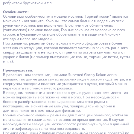
ребристой брусчаткой и т.п.
Особенности:
Основными особенностями модели носилок "Горный кокон" является
максимальная защита. Коконы - это самая большая модель из всех
рулонных носилок для волочения. В отличии от облегченных
(тактических) носилок-волокуш, Горные закрывают человека со всех
сторон, в буквальном смысле оборачивая его в защитный кокон -
отсюда и название модели.
При желании, ремнями безопасности можно сформировать более
жесткую конструкцию, которая позволяет частично закрыть раненого
сверху, защищая его не только от трения по острым камням, но и от
ударов с боков (например выступающие камни, торчащие ветки, кусты
и т.п.).
Преимущества:
В разложенном состоянии, носилки Survmed Gorniy Kokon легко
вмещают по длине даже самых взрослых людей ростом под 2 метра, а в
свернутом походном положении умещаются в рулон, который можно
переносить за спиной вместо рюкзака.
В походном положении носилки свернуты в рулон, экономя место - их
можно перевозить в багажнике или в ногах. При необходимости
боевого развёртывания, коконы разворачиваются рядом с
пострадавшим в считанные минуты, превращаясь из рулона в
длинное полотно с ремнями для фиксации.
Горные коконы оснащены ремнями для фиксации раненого, чтобы он
не сползал и не сваливался с носилок во время движения. В случае
необходимости эвакуации можно просто развернуть рулон в длинный
лист и зафиксировать на нем пострадавшего.
Носилки оснащены 2 парами ручек по длинной стороне и продетой по