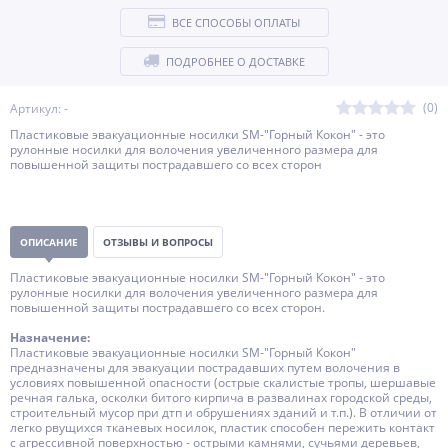
ВСЕ СПОСОБЫ ОПЛАТЫ
ПОДРОБНЕЕ О ДОСТАВКЕ
(0)
Артикул: -
Пластиковые эвакуационные носилки SM-"Горный Кокон" - это
рулонные носилки для волочения увеличенного размера для
повышенной защиты пострадавшего со всех сторон
ОПИСАНИЕ
ОТЗЫВЫ И ВОПРОСЫ
Пластиковые эвакуационные носилки SM-"Горный Кокон" - это
рулонные носилки для волочения увеличенного размера для
повышенной защиты пострадавшего со всех сторон.
Назначение:
Пластиковые эвакуационные носилки SM-"Горный Кокон"
предназначены для эвакуации пострадавших путем волочения в
условиях повышенной опасности (острые скалистые тропы, шершавые
речная галька, осколки битого кирпича в развалинах городской среды,
строительный мусор при дтп и обрушениях зданий и т.п.). В отличии от
легко рвущихся тканевых носилок, пластик способен пережить контакт
с агрессивной поверхностью - острыми камнями, сучьями деревьев,