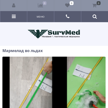
0
0
0
МЕНЮ
Мармелад во льдах