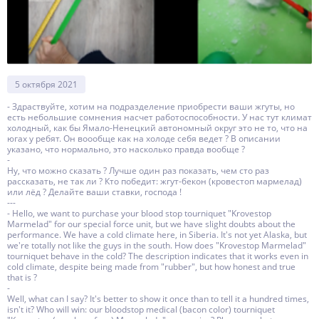
5 октября 2021
- Здраствуйте, хотим на подразделение приобрести ваши жгуты, но
есть небольшие сомнения насчет работоспособности. У нас тут климат
холодный, как бы Ямало-Ненецкий автономный округ это не то, что на
югах у ребят. Он воообще как на холоде себя ведет ? В описании
указано, что нормально, это насколько правда вообще ?
-
Ну, что можно сказать ? Лучше один раз показать, чем сто раз
рассказать, не так ли ? Кто победит: жгут-бекон (кровестоп мармелад)
или лёд ? Делайте ваши ставки, господа !
---
- Hello, we want to purchase your blood stop tourniquet "Krovestop
Marmelad" for our special force unit, but we have slight doubts about the
performance. We have a cold climate here, in Siberia. It's not yet Alaska, but
we're totally not like the guys in the south. How does "Krovestop Marmelad"
tourniquet behave in the cold? The description indicates that it works even in
cold climate, despite being made from "rubber", but how honest and true
that is ?
-
Well, what can I say? It's better to show it once than to tell it a hundred times,
isn't it? Who will win: our bloodstop medical (bacon color) tourniquet