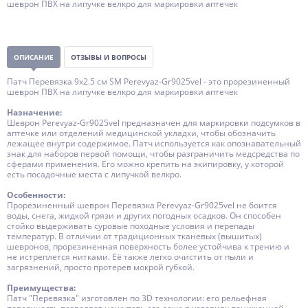
шеврон ПВХ на липучке велкро для маркировки аптечек
ОПИСАНИЕ
ОТЗЫВЫ И ВОПРОСЫ
Патч Перевязка 9x2.5 см SM Perevyaz-Gr9025vel - это прорезиненный
шеврон ПВХ на липучке велкро для маркировки аптечек
Назначение:
Шеврон Perevyaz-Gr9025vel предназначен для маркировки подсумков в
аптечке или отделений медицинской укладки, чтобы обозначить
лежащее внутри содержимое. Патч используется как опознавательный
знак для наборов первой помощи, чтобы разграничить медсредства по
сферами применения. Его можно крепить на экипировку, у которой
есть посадочные места с липучкой велкро.
Особенности:
Прорезиненный шеврон Перевязка Perevyaz-Gr9025vel не боится
воды, снега, жидкой грязи и других погодных осадков. Он способен
стойко выдерживать суровые походные условия и перепады
температур. В отличии от традиционных тканевых (вышитых)
шевронов, прорезиненная поверхность более устойчива к трению и
не истреплется нитками. Её также легко очистить от пыли и
загрязнений, просто протерев мокрой губкой.
Преимущества:
Патч "Перевязка" изготовлен по 3D технологии: его рельефная