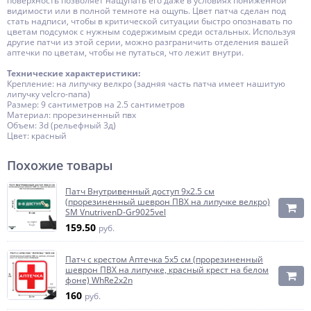
поверхность позволяет нащупать его даже в условиях пониженной
видимости или в полной темноте на ощупь. Цвет патча сделан под
стать надписи, чтобы в критической ситуации быстро опознавать по
цветам подсумок с нужным содержимым среди остальных. Используя
другие патчи из этой серии, можно разграничить отделения вашей
аптечки по цветам, чтобы не путаться, что лежит внутри.
Технические характеристики:
Крепление: на липучку велкро (задняя часть патча имеет нашитую
липучку velcro-папа)
Размер: 9 сантиметров на 2.5 сантиметров
Материал: прорезиненный пвх
Объем: 3d (рельефный 3д)
Цвет: красный
Похожие товары
Патч Внутривенный доступ 9x2.5 см
(прорезиненный шеврон ПВХ на липучке велкро)
SM VnutrivenD-Gr9025vel
159.50
руб.
Патч с крестом Аптечка 5x5 см (прорезиненный
шеврон ПВХ на липучке, красный крест на белом
фоне) WhRe2x2n
160
руб.