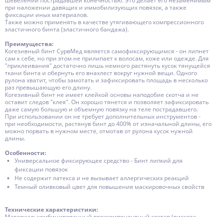
шевелении пострадавшей конечностью. Это делает его незаменимым
при наложении давящих и иммобилизующих повязок, а также
фиксации иных материалов.
Также можно применять в качестве утягивающего компрессионного
эластичного бинта (эластичного бандажа).
Преимущества:
Когезивный бинт СурвМед является самофиксирующимся - он липнет
сам к себе, но при этом не прилипает к волосам, коже или одежде. Для
"приклеивания" достаточно лишь немного растянуть кусок тянущейся
ткани бинта и обернуть его внахлест вокруг нужной вещи. Одного
рулона хватит, чтобы замотать и зафиксировать площадь в несколько
раз превышающую его длину.
Когезивный бинт не имеет клейкой основы наподобие скотча и не
оставит следов "клея". Он хорошо тянется и позволяет зафиксировать
даже самую большую и объемную повязку на теле пострадавшего.
При использовании он не требует дополнительных инструментов -
при необходимости, растянув бинт до 400% от изначальной длины, его
можно порвать в нужном месте, отмотав от рулона кусок нужной
длины.
Особенности:
Универсальное фиксирующее средство - Бинт липкий для
фиксации повязок
Не содержит латекса и не вызывает аллергических реакций
Темный оливковый цвет для повышения маскировочных свойств
Технические характеристики:
Материал
: комбинированный трехкомпонентный состав (вискоза,