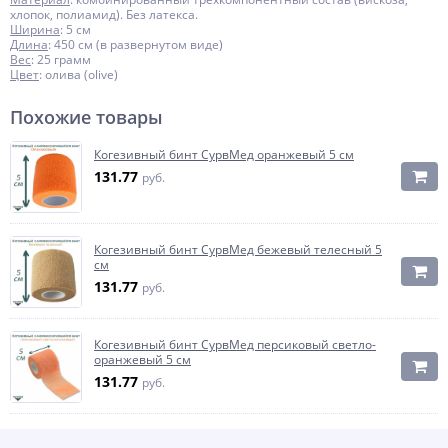
хлопок, полиамид). Без латекса.
Ширина
: 5 см
Длина
: 450 см (в развернутом виде)
Вес
: 25 грамм
Цвет
: олива (olive)
Похожие товары
Когезивный бинт СурвМед оранжевый 5 см
131.77
руб.
Когезивный бинт СурвМед бежевый телесный 5
см
131.77
руб.
Когезивный бинт СурвМед персиковый светло-
оранжевый 5 см
131.77
руб.