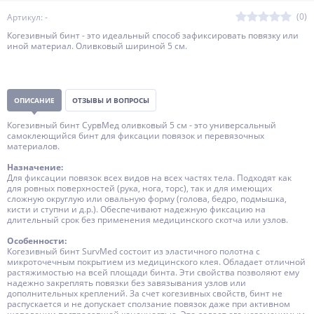
(0)
Артикул: -
Когезивный бинт - это идеальный способ зафиксировать повязку или
иной материал. Оливковый шириной 5 см.
ОПИСАНИЕ
ОТЗЫВЫ И ВОПРОСЫ
Когезивный бинт СурвМед оливковый 5 см - это универсальный
самоклеющийся бинт для фиксации повязок и перевязочных
материалов.
Назначение:
Для фиксации повязок всех видов на всех частях тела. Подходят как
для ровных поверхностей (рука, нога, торс), так и для имеющих
сложную округлую или овальную форму (голова, бедро, подмышка,
кисти и ступни и д.р.). Обеспечивают надежную фиксацию на
длительный срок без применения медицинского скотча или узлов.
Особенности:
Когезивный бинт SurvMed cостоит из эластичного полотна с
микроточечным покрытием из медицинского клея. Обладает отличной
растяжимостью на всей площади бинта. Эти свойства позволяют ему
надежно закреплять повязки без завязывания узлов или
дополнительных креплений. За счет когезивных свойств, бинт не
распускается и не допускает сползание повязок даже при активном