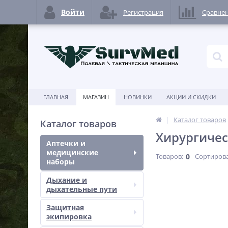
Войти
Регистрация
Сравне
ГЛАВНАЯ
МАГАЗИН
НОВИНКИ
АКЦИИ И СКИДКИ
Каталог товаров
Каталог товаров
Хирургиче
Аптечки и
медицинские
Товаров:
0
Сортирова
наборы
Дыхание и
дыхательные пути
Защитная
экипировка