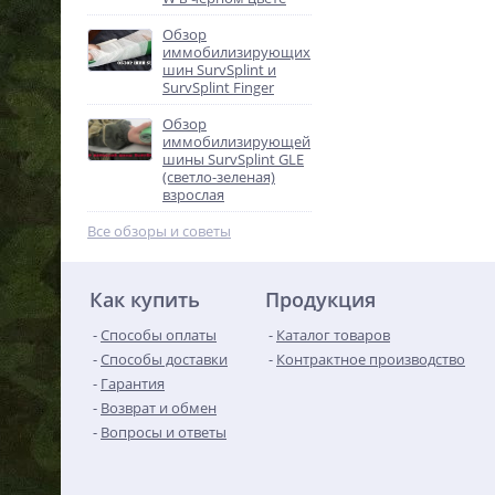
Обзор
иммобилизирующих
шин SurvSplint и
SurvSplint Finger
Обзор
иммобилизирующей
шины SurvSplint GLE
(светло-зеленая)
взрослая
Все обзоры и советы
Как купить
Продукция
Способы оплаты
Каталог товаров
Способы доставки
Контрактное производство
Гарантия
Возврат и обмен
Вопросы и ответы