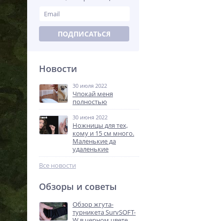
ПОДПИСАТЬСЯ
Новости
30 июля 2022
Чпокай меня
полностью
30 июня 2022
Ножницы для тех,
кому и 15 см много.
Маленькие да
удаленькие
Все новости
Обзоры и советы
Обзор жгута-
турникета SurvSOFT-
W в черном цвете