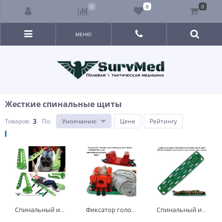
0
0
0
МЕНЮ
Жесткие спинальные щиты
3
Товаров:
По
:
Умолчанию
Цене
Рейтингу
Спинальный иммобилизационный щит SM-Кроко (щитовые носилки жесткие пластиковые) разъемный на 2 половины по длине
Фиксатор головы для спинального щита СМ-ФГ02 для иммобилизации шеи
Спинальный иммобилизационный щит SM-Базовый (щитовые носилки жесткие пластиковые)