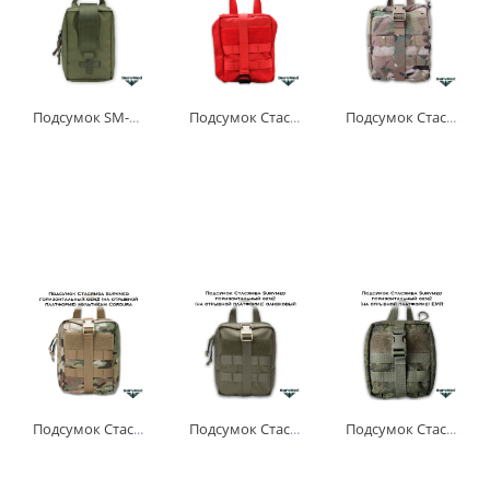
Подсумок SM-Agaf Rip-Away (на отрывной платформе) оливковый средний
Подсумок Стасямба Survmed горизонтальный gen2 (на отрывной платформе) красный
Подсумок Стасямба Survmed горизонтальный gen2 (на отрывной платформе) мультикам Cordura (Премиум)
-
+
-
+
-
+
шт
шт
шт
Подсумок Стасямба Survmed горизонтальный gen2 (на отрывной платформе) мультикам Cordura
Подсумок Стасямба Survmed горизонтальный gen2 (на отрывной платформе) олива
Подсумок Стасямба горизонтальный gen2 (на отрывной платформе, поколение 2) EMR (русский пиксель кмф)
-
+
-
+
-
+
шт
шт
шт