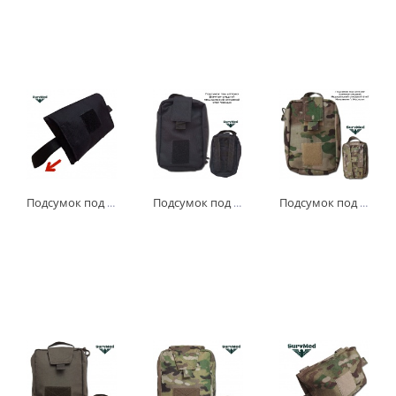
Подсумок под аптечку горизонтальный боковой Str-T "Вырывайка" черный
Подсумок под аптечку Варриор Средний Str-T медицинский отрывной (Черный)
Подсумок под аптечку Варриор Средний Str-T медицинский отрывной (Мультикам Multicam)
-
+
-
+
-
+
шт
шт
шт