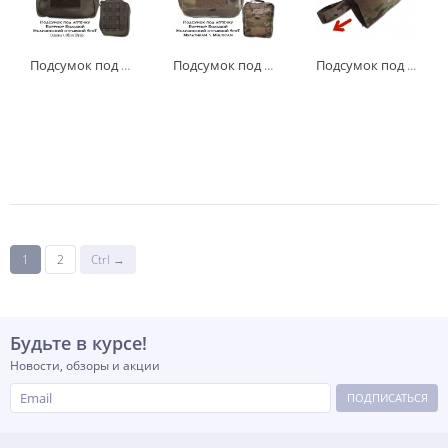
Подсумок под аптечку Варриор Большой Str-T медицинский отрывной (оливковый olive drab)
Подсумок под аптечку Варриор Большой Str-T медицинский отрывной (Мультикам Multicam)
Подсумок под аптечку горизонтальный боковой Str-T "Вырывайка" мультикам
-
+
-
+
-
+
шт
шт
шт
1
2
Ctrl →
Будьте в курсе!
Новости, обзоры и акции
ПОДПИСАТЬСЯ