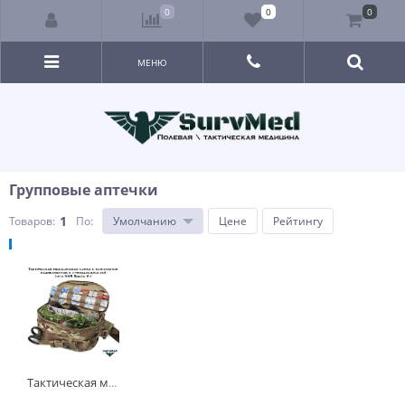
0
0
0
МЕНЮ
Групповые аптечки
1
Товаров:
По
:
Умолчанию
Цене
Рейтингу
Тактическая медицинская сумка с комплектом медикаментов и принадлежностей типа NAR Squad Kit