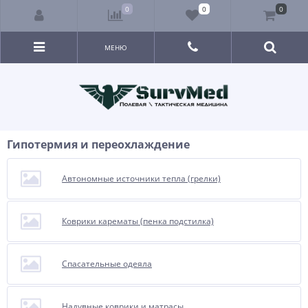
0
0
0
МЕНЮ
Гипотермия и переохлаждение
Автономные источники тепла (грелки)
Коврики карематы (пенка подстилка)
Спасательные одеяла
Надувные коврики и матрасы