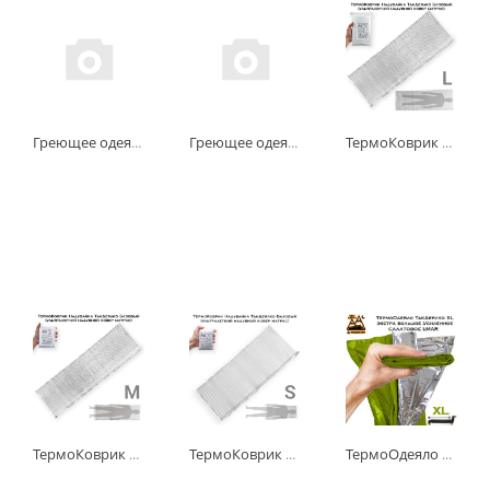
Греющее одеяло с автономными источниками тепла Реди Хит размер Medium (Ready-Heat II Hypothermia Blanket)
Греющее одеяло с автономными источниками тепла Реди Хит размер Large (Ready-Heat 6 Panel Warming Blanket)
ТермоКоврик Надувайка ТакДеялко Базовый (ультралегкий надувной ковер матрас) полноразмерный L
-
+
-
+
-
+
шт
шт
шт
ТермоКоврик Надувайка ТакДеялко Базовый (ультралегкий надувной ковер матрас) удлиненный M
ТермоКоврик Надувайка ТакДеялко Базовый (ультралегкий надувной ковер матрас) ультракомпактный S
ТермоОдеяло ТакДеялко Усиленное 1.5 XL (экстра большое спасательное покрывало) салатовое L-MAR
-
+
-
+
-
+
шт
шт
шт