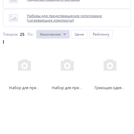
Наборы для предотвращения гипотермии
(согревающие комплекты)
25
Товаров:
По
:
Умолчанию
Цене
Рейтингу
Набор для предотвращения гипотермии усиленный NAR Hypothermia Prevention & Management Kit Insulated (HPMK mod. Ins)
Набор для предотвращения гипотермии NAR Hypothermia Prevention & Management Kit (HPMK)
Греющее одеяло с автономными источниками тепла Реди Хит размер Small (Ready-Heat II Torso Hypothermia Blanket)
-
+
-
+
-
+
шт
шт
шт