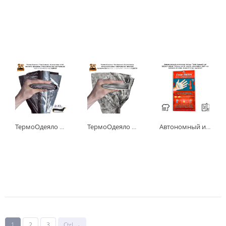
ТермоОдеяло ТакДеялко Усиленное 2-XL (экстра большое спасательное покрывало) черно-темно-синее L-MAR
ТермоОдеяло ТакДеялко Усиленное (спасательное покрывало) зимний камуфляж (белое с серыми пятнами) L-MAR
Автономный источник тепла Грей Людей Lip (безогневая грелка на 8 часов, упаковка 2шт) на липкой основе (клеится на одежду)
-
+
-
+
-
+
шт
шт
шт
1
2
3
Ctrl →