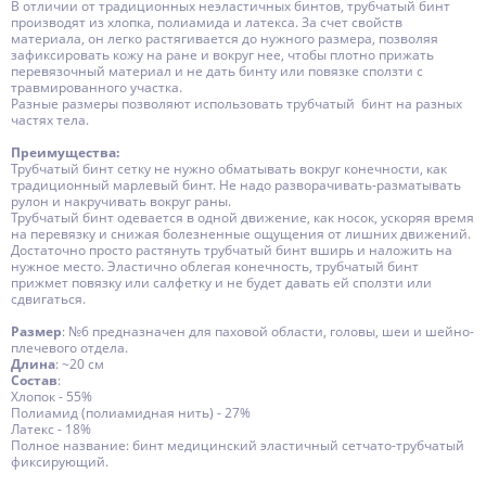
В отличии от традиционных неэластичных бинтов, трубчатый бинт
производят из хлопка, полиамида и латекса. За счет свойств
материала, он легко растягивается до нужного размера, позволяя
зафиксировать кожу на ране и вокруг нее, чтобы плотно прижать
перевязочный материал и не дать бинту или повязке сползти с
травмированного участка.
Разные размеры позволяют использовать трубчатый бинт на разных
частях тела.
Преимущества:
Трубчатый бинт сетку не нужно обматывать вокруг конечности, как
традиционный марлевый бинт. Не надо разворачивать-разматывать
рулон и накручивать вокруг раны.
Трубчатый бинт одевается в одной движение, как носок, ускоряя время
на перевязку и снижая болезненные ощущения от лишних движений.
Достаточно просто растянуть трубчатый бинт вширь и наложить на
нужное место. Эластично облегая конечность, трубчатый бинт
прижмет повязку или салфетку и не будет давать ей сползти или
сдвигаться.
Размер
: №6 предназначен для паховой области, головы, шеи и шейно-
плечевого отдела.
Длина
: ~20 см
Состав
:
Хлопок - 55%
Полиамид (полиамидная нить) - 27%
Латекс - 18%
Полное название:
бинт медицинский эластичный сетчато-трубчатый
фиксирующий.