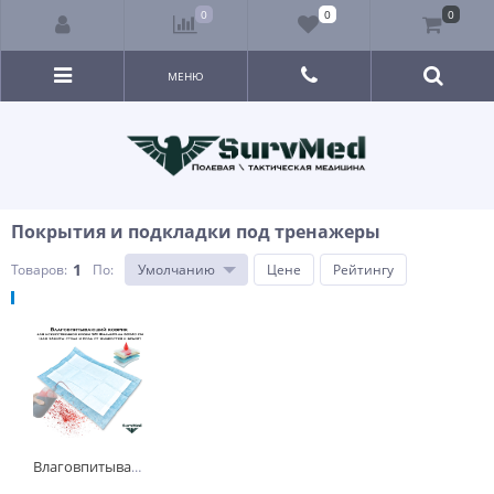
0
0
0
МЕНЮ
Покрытия и подкладки под тренажеры
1
Товаров:
По
:
Умолчанию
Цене
Рейтингу
Влаговпитывающий коврик для искусственной крови SM ФальшРана 60х40 см (для защиты стола и пола от жидкостей и брызг)