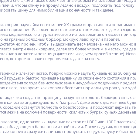
ердого снега). Это также облегчает иные формы использования - Наду
плечи, чтобы спину не продул ледяной воздух, подложить под голову 
мировать шину для иммобилизации конечности и так далее.
и, коврик-надувайка весит менее XX грамм и практически не занимает
кого снаряжения. В сложенном состоянии он помещается даже в ладонь,
имо медицинского и туристического использования он может пригодит
то на грязный холодный бордюр, мокрую лавочку или парапет.
остаточно прочен, чтобы выдерживать вес человека - на него можно вс
ется внутри ячеек коврика, делая его более упругим в местах, где д
ка (напр.лопатки и поясница давят сильнее, чем прогиб в спине). Ис
сто, которое позволит переночевать даже на снегу.
атарейки и электричество. Коврик можно надуть буквально за 30 секунд
ой грудью и быстро приведя надувайку из сложенного состояния в п
 воздействия холода без использования неудобных подручных предмето
сая с него, в то время как коврик обеспечит нормальную ровную и у
 такдеялко создан по принципу воздушных колонн, блокированных с од
е в качестве индивидуального "матраса". Даже если одна из ячеек буд
тся, соседние останутся полностью боеспособны и продолжат держать т
тся лежка на колючей поверхности: скалистых буграх, сучьях деревьев
 аналогов, одноразовых надувных пакетов из LDPE или HDPE пластика 
она, обладающего барьерными свойствами. После надутия, он может д
овые коврики сразу же начинают пропускать воздух наружу и быстро с