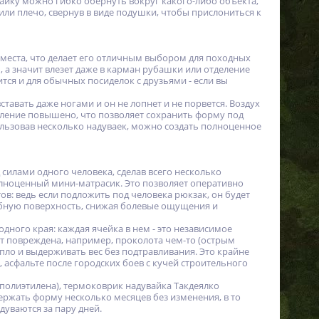
вайку можно гибко обернуть вокруг какого-либо объекта,
или плечо, свернув в виде подушки, чтобы прислониться к
 места, что делает его отличным выбором для походных
 а значит влезет даже в карман рубашки или отделение
ся и для обычных посиделок с друзьями - если вы
тавать даже ногами и он не лопнет и не порвется. Воздух
авление повышено, что позволяет сохранить форму под
пользовав несколько надуваек, можно создать полноценное
 силами одного человека, сделав всего несколько
олноценный мини-матрасик. Это позволяет оперативно
в: ведь если подложить под человека рюкзак, он будет
добную поверхность, снижая болевые ощущения и
ного края: каждая ячейка в нем - это независимое
ет повреждена, например, проколота чем-то (острым
епло и выдерживать вес без подтравливания. Это крайне
, асфальте после городских боев с кучей строительного
(полиэтилена), термоковрик надувайка Такдеялко
ержать форму несколько месяцев без изменения, в то
дуваются за пару дней.