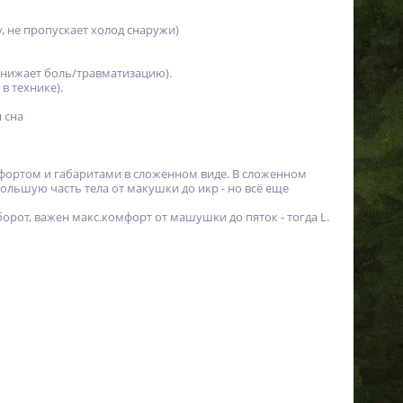
у, не пропускает холод снаружи)
снижает боль/травматизацию).
в технике).
я сна
мфортом и габаритами в сложенном виде. В сложенном
ольшую часть тела от макушки до икр - но всё еще
орот, важен макс.комфорт от машушки до пяток - тогда L.