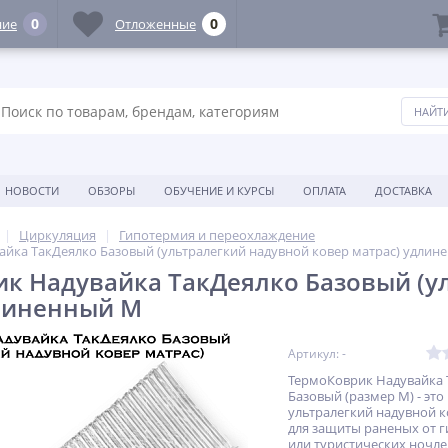
0
0
ние
Отложенные
НОВОСТИ
ОБЗОРЫ
ОБУЧЕНИЕ И КУРСЫ
ОПЛАТА
ДОСТАВКА
Циркуляция
Гипотермия и переохлаждение
йка ТакДеялко Базовый (ультралегкий надувной ковер матрас) удлин
к Надувайка ТакДеялко Базовый (у
линенный M
Артикул: -
ТермоКоврик Надувайка 
Базовый (размер M) - это
ультралегкий надувной к
для защиты раненых от 
или туристических ночле