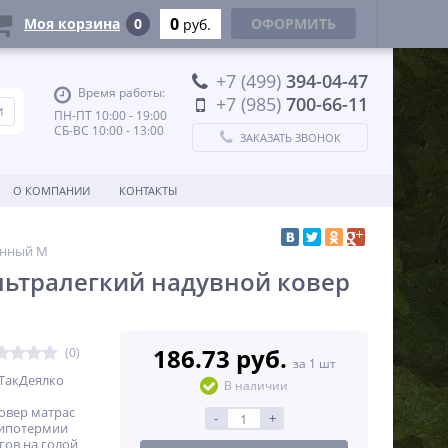
0
Моя корзина
0
ОФОРМИТЬ
руб.
+7 (499)
394-04-47
Время работы:
+7 (985)
700-66-11
ПН-ПТ 10:00 - 19:00
СБ-ВС 10:00 - 13:00
ЗАКАЗАТЬ ЗВОНОК
О КОМПАНИИ
КОНТАКТЫ
енный M
льтралегкий надувной ковер
186.73 руб.
(0)
за 1 шт
ТакДеялко
В наличии
овер матрас
-
+
гипотермии
гов на голой