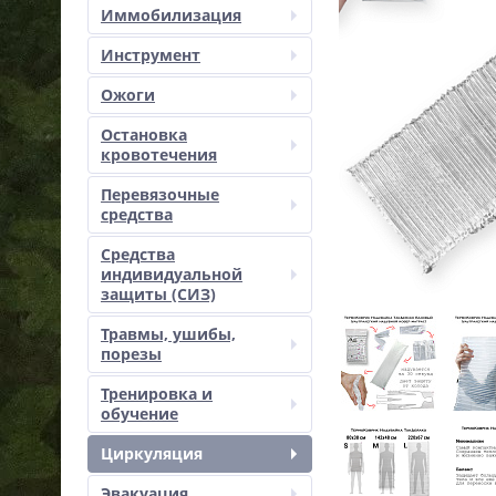
Иммобилизация
Инструмент
Ожоги
Остановка
кровотечения
Перевязочные
средства
Средства
индивидуальной
защиты (СИЗ)
Травмы, ушибы,
порезы
Тренировка и
обучение
Циркуляция
Эвакуация