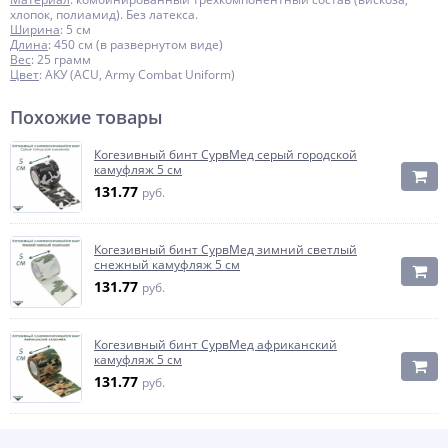
хлопок, полиамид). Без латекса.
Ширина
: 5 см
Длина
: 450 см (в развернутом виде)
Вес
: 25 грамм
Цвет
: АКУ (ACU, Army Combat Uniform)
Похожие товары
Когезивный бинт СурвМед серый городской
камуфляж 5 см
131.77
руб.
Когезивный бинт СурвМед зимний светлый
снежный камуфляж 5 см
131.77
руб.
Когезивный бинт СурвМед африканский
камуфляж 5 см
131.77
руб.