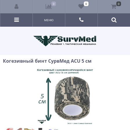
0
0
0
МЕНЮ
Когезивный бинт СурвМед ACU 5 см