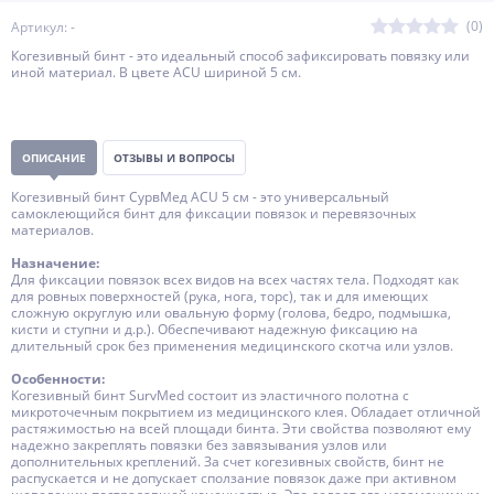
(0)
Артикул: -
Когезивный бинт - это идеальный способ зафиксировать повязку или
иной материал. В цвете ACU шириной 5 см.
ОПИСАНИЕ
ОТЗЫВЫ И ВОПРОСЫ
Когезивный бинт СурвМед ACU 5 см - это универсальный
самоклеющийся бинт для фиксации повязок и перевязочных
материалов.
Назначение:
Для фиксации повязок всех видов на всех частях тела. Подходят как
для ровных поверхностей (рука, нога, торс), так и для имеющих
сложную округлую или овальную форму (голова, бедро, подмышка,
кисти и ступни и д.р.). Обеспечивают надежную фиксацию на
длительный срок без применения медицинского скотча или узлов.
Особенности:
Когезивный бинт SurvMed cостоит из эластичного полотна с
микроточечным покрытием из медицинского клея. Обладает отличной
растяжимостью на всей площади бинта. Эти свойства позволяют ему
надежно закреплять повязки без завязывания узлов или
дополнительных креплений. За счет когезивных свойств, бинт не
распускается и не допускает сползание повязок даже при активном