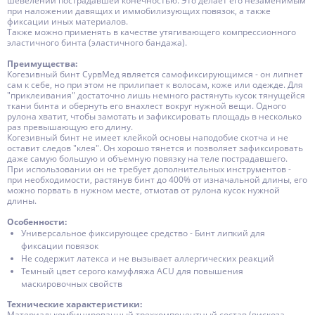
шевелении пострадавшей конечностью. Это делает его незаменимым
при наложении давящих и иммобилизующих повязок, а также
фиксации иных материалов.
Также можно применять в качестве утягивающего компрессионного
эластичного бинта (эластичного бандажа).
Преимущества:
Когезивный бинт СурвМед является самофиксирующимся - он липнет
сам к себе, но при этом не прилипает к волосам, коже или одежде. Для
"приклеивания" достаточно лишь немного растянуть кусок тянущейся
ткани бинта и обернуть его внахлест вокруг нужной вещи. Одного
рулона хватит, чтобы замотать и зафиксировать площадь в несколько
раз превышающую его длину.
Когезивный бинт не имеет клейкой основы наподобие скотча и не
оставит следов "клея". Он хорошо тянется и позволяет зафиксировать
даже самую большую и объемную повязку на теле пострадавшего.
При использовании он не требует дополнительных инструментов -
при необходимости, растянув бинт до 400% от изначальной длины, его
можно порвать в нужном месте, отмотав от рулона кусок нужной
длины.
Особенности:
Универсальное фиксирующее средство - Бинт липкий для
фиксации повязок
Не содержит латекса и не вызывает аллергических реакций
Темный цвет серого камуфляжа ACU для повышения
маскировочных свойств
Технические характеристики:
Материал
: комбинированный трехкомпонентный состав (вискоза,