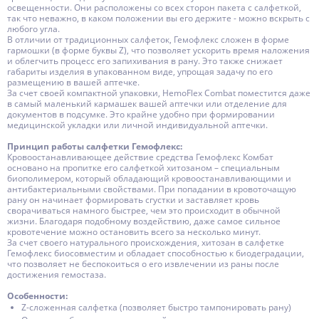
освещенности. Они расположены со всех сторон пакета с салфеткой,
так что неважно, в каком положении вы его держите - можно вскрыть с
любого угла.
В отличии от традиционных салфеток, Гемофлекс сложен в форме
гармошки (в форме буквы Z), что позволяет ускорить время наложения
и облегчить процесс его запихивания в рану. Это также снижает
габариты изделия в упакованном виде, упрощая задачу по его
размещению в вашей аптечке.
За счет своей компактной упаковки, HemoFlex Combat поместится даже
в самый маленький кармашек вашей аптечки или отделение для
документов в подсумке. Это крайне удобно при формировании
медицинской укладки или личной индивидуальной аптечки.
Принцип работы салфетки Гемофлекс:
Кровоостанавливающее действие средства Гемофлекс Комбат
основано на пропитке его салфеткой хитозаном – специальным
биополимером, который обладающий кровоостанавливающими и
антибактериальными свойствами. При попадании в кровоточащую
рану он начинает формировать сгустки и заставляет кровь
сворачиваться намного быстрее, чем это происходит в обычной
жизни. Благодаря подобному воздействию, даже самое сильное
кровотечение можно остановить всего за несколько минут.
За счет своего натурального происхождения, хитозан в салфетке
Гемофлекс биосовместим и обладает способностью к биодеградации,
что позволяет не беспокоиться о его извлечении из раны после
достижения гемостаза.
Особенности:
Z-сложенная салфетка (позволяет быстро тампонировать рану)