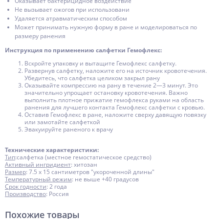
Оказывает бактерицидное воздействие
Не вызывает ожогов при использовани
Удаляется атравматическим способом
Может принимать нужную форму в ране и моделироваться по
размеру ранения
Инструкция по применению салфетки Гемофлекс:
Вскройте упаковку и вытащите Гемофлекс салфетку.
Развернув салфетку, наложите его на источник кровотечения.
Убедитесь, что салфетка целиком закрыл рану
Оказывайте компрессию на рану в течение 2—3 минут. Это
значительно упрощает остановку кровотечения. Важно
выполнить плотное прижатие гемофлекса руками на область
ранения для лучшего контакта Гемофлекс салфетки с кровью.
Оставив Гемофлекс в ране, наложите сверху давящую повязку
или замотайте салфеткой
Эвакуируйте раненого к врачу
Технические характеристики:
Ти
п
:салфетка (местное гемостатическое средство)
Активный ингридиент
: хитозан
Размер
: 7.5 х 15 сантиметров "укороченной длины"
Температурный режим
: не выше +40 градусов
Срок годности
: 2 года
Производство
: Россия
Похожие товары