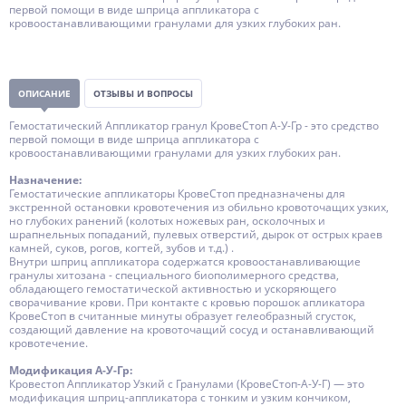
первой помощи в виде шприца аппликатора с
кровоостанавливающими гранулами для узких глубоких ран.
ОПИСАНИЕ
ОТЗЫВЫ И ВОПРОСЫ
Гемостатический Аппликатор гранул КровеСтоп А-У-Гр - это средство
первой помощи в виде шприца аппликатора с
кровоостанавливающими гранулами для узких глубоких ран.
Назначение:
Гемостатические аппликаторы КровеСтоп предназначены для
экстренной остановки кровотечения из обильно кровоточащих узких,
но глубоких ранений (колотых ножевых ран, осколочных и
шрапнельных попаданий, пулевых отверстий, дырок от острых краев
камней, суков, рогов, когтей, зубов и т.д.) .
Внутри шприц аппликатора содержатся кровоостанавливающие
гранулы хитозана - специального биополимерного средства,
обладающего гемостатической активностью и ускоряющего
сворачивание крови. При контакте с кровью порошок апликатора
КровеСтоп в считанные минуты образует гелеобразный сгусток,
создающий давление на кровоточащий сосуд и останавливающий
кровотечение.
Модификация А-У-Гр:
Кровестоп Аппликатор Узкий с Гранулами (КровеСтоп-А-У-Г) — это
модификация шприц-аппликатора с тонким и узким кончиком,