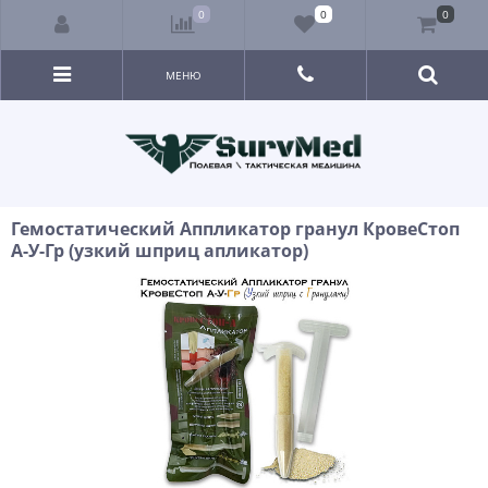
0
0
0
МЕНЮ
Гемостатический Аппликатор гранул КровеСтоп
А-У-Гр (узкий шприц апликатор)