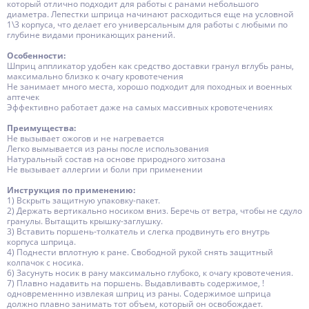
который отлично подходит для работы с ранами небольшого
диаметра. Лепестки шприца начинают расходиться еще на условной
1\3 корпуса, что делает его универсальным для работы с любыми по
глубине видами проникающих ранений.
Особенности:
Шприц аппликатор удобен как средство доставки гранул вглубь раны,
максимально близко к очагу кровотечения
Не занимает много места, хорошо подходит для походных и военных
аптечек
Эффективно работает даже на самых массивных кровотечениях
Преимущества:
Не вызывает ожогов и не нагревается
Легко вымывается из раны после использования
Натуральный состав на основе природного хитозана
Не вызывает аллергии и боли при применении
Инструкция по применению:
1) Вскрыть защитную упаковку-пакет.
2) Держать вертикально носиком вниз. Беречь от ветра, чтобы не сдуло
гранулы. Вытащить крышку-заглушку.
3) Вставить поршень-толкатель и слегка продвинуть его внутрь
корпуса шприца.
4) Поднести вплотную к ране. Свободной рукой снять защитный
колпачок с носика.
6) Засунуть носик в рану максимально глубоко, к очагу кровотечения.
7) Плавно надавить на поршень. Выдавливавть содержимое, !
одновременнно извлекая шприц из раны. Содержимое шприца
должно плавно занимать тот объем, который он освобождает.