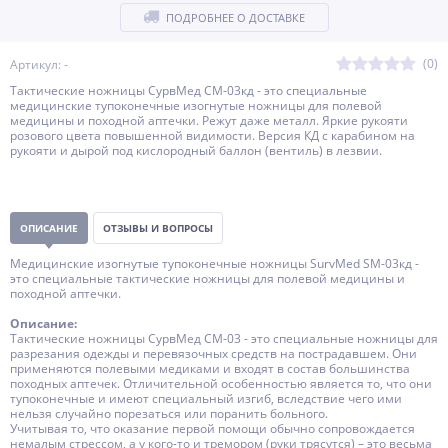
ПОДРОБНЕЕ О ДОСТАВКЕ
(0)
Артикул: -
Тактические ножницы СурвМед СМ-03кд - это специальные
медицинские тупоконечные изогнутые ножницы для полевой
медицины и походной аптечки. Режут даже металл. Яркие рукояти
розового цвета повышенной видимости. Версия КД с карабином на
рукояти и дырой под кислородный баллон (вентиль) в лезвии.
ОПИСАНИЕ
ОТЗЫВЫ И ВОПРОСЫ
Медицинские изогнутые тупоконечные ножницы SurvMed SM-03кд -
это специальные тактические ножницы для полевой медицины и
походной аптечки.
Описание:
Тактические ножницы СурвМед СМ-03 - это специальные ножницы для
разрезания одежды и перевязочных средств на пострадавшем. Они
применяются полевыми медиками и входят в состав большинства
походных аптечек. Отличительной особенностью является то, что они
тупоконечные и имеют специальный изгиб, вследствие чего ими
нельзя случайно порезаться или поранить больного.
Учитывая то, что оказание первой помощи обычно сопровождается
немалым стрессом, а у кого-то и тремором (руки трясутся) – это весьма