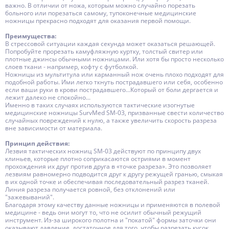
важно. В отличии от ножа, которым можно случайно порезать
больного или порезаться самому, тупоконечные медицинские
ножницы прекрасно подходят для оказания первой помощи.
Преимущества:
В стрессовой ситуации каждая секунда может оказаться решающей.
Попробуйте прорезать камуфляжную куртку, толстый свитер или
плотные джинсы обычными ножницами. Или хотя бы просто несколько
слоев ткани - например, кофту с футболкой.
Ножницы из мультитула или карманный нож очень плохо подходят для
подобной работы. Ими легко ткнуть пострадавшего или себя, особенно
если ваши руки в крови пострадавшего...Который от боли дергается и
лежит далеко не спокойно...
Именно в таких случаях используются тактические изогнутые
медицинские ножницы SurvMed SM-03, призванные свести количество
случайных повреждений к нулю, а также увеличить скорость разреза
вне зависимости от материала.
Принцип действия:
Лезвия тактических ножниц SM-03 действуют по принципу двух
клиньев, которые плотно соприкасаются остриями в момент
прохождения их друг против друга в «точке разреза». Это позволяет
лезвиям равномерно подводится друг к другу режущей гранью, смыкая
в их одной точке и обеспечивая последовательный разрез тканей.
Линия разреза получается ровной, без отклонений или
"зажевываний".
Благодаря этому качеству данные ножницы и применяются в полевой
медицине - ведь они могут то, что не осилит обычный режущий
инструмент. Из-за широкого полотна и "покатой" формы заточки они
оказывают давление, достаточное для того, чтобы разрезать кусок