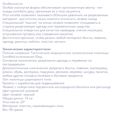
Особенности:
Особая изогнутая форма обеспечивает эргономичную хватку - нет
нужды изгибать руку, прижимая ее к телу пациента.
Угол изгиба позволяет оказывать бОльшее давление на разрезаемые
материал - достаточно лишь немного отклонить лезвие назад
Специальный "язычок" на конце лезвия позволяет откидывать в
сторону разрезаемую одежду или перевязочные средства
Специальное отверстие для зачистки проводов, снятия изоляции,
откусывания пуговиц или отрывания заклепок
Достаточно прочные, чтобы резать любой материал: бинты, повязки,
одежду, джинсы, нейлон, пластик, металл.
Технические характеристики:
Полное название: Тактические медицинские тупоконечные ножницы
SurvMed исполнение 03кд.
Основное назначение: разрезание одежды и перевязки на
пострадавшем.
Дополнительные назначения: разрезать бинты, повязки, экипировку,
ремни, обувь, разгрузки, подсумки, рюкзаки, веревки, шнуры, палатки,
любые другие походно-полевые и бытовые предметы.
Тип: ножницы шарнирного типа
Рукоять: с карабином для подвешивания
Лезвие: с отверстием под вентиль кислородного баллона или реп.шнур
Цвет рукоятей: розовый
Цвет лезвий: черный
Общая длина: 19 см
Угол плеча: 29°
Материал: пластик, нержавеющая сталь
Вес: 60 грамм