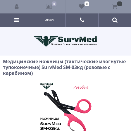
0
0
0
МЕНЮ
Медицинские ножницы (тактические изогнутые
тупоконечные) SurvMed SM-03кд (розовые с
карабином)