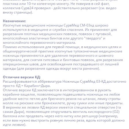
пластика или 10-ти копеечную монету. Не поверив в сей факт,
коллектив Сурв24 проверил - действительно разрезает (см. видео
внизу страницы).
Назначение:
Изогнутые медицинские ножницы СурвМед СМ-03кд широко
используются в медицине и службах спасения. Их применяют для
разрезания плотных медицинских повязок, повязок с пуговкой,
многослойных эластичных бинтов или другого "твердого" и
многослойного перевязочного материала.
Помимо использования для первой помощи, в медицинских целях и
общехирургической практике изогнутые тупоконечные медицинские
ножницы применяются для удаления перевязочного и шовного
материала, для снятия гипсовых и бинтовых повязок, для разрезания
операционных швов, для освобождения пострадавшего от лишней
одежды (для разрезания одежды вокруг места ранения).
Отличие версии КД:
Расшифровывается аббревиатура Ножницы СурвМед 03-КД достаточно
просто: КД = Карабин+Дыра.
Отличие версии КД заключается в интегрированном в рукоять
карабине-защелке, позволяющим подвешивать ножницы на любое
удобное место: петлю для брючного ремня на штанах, лямку стропы
молле на рюкзаке или бронежилете, ручку сумки или иные предметы.
В верхнем же лезвии КД версии имеется специальное отверстие (та
самая Дыра), позволяющее откручивать вентиль кислородного (О2)
баллона или продевать через него нитку или реп.шнур (например,
если вам нужно выстроить ровную линию реза, вдоль которой должно
идти лезвие).