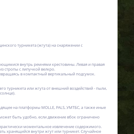
инского турникета (жгута) на снаряжении с
вающимися внутрь ремнями крестовины. Левая и правая
из стропы с липучкой велкро.
превращаясь в компактный вертикальный подсумок.
го турникета или жгута от внешний воздействий - пыли,
солнце).
одящее на платформы MOLLE, PALS, УМТБС, а также иные
 может быть удобно, если движение вбок ограничено
 практически моментальное извлечение содержимого.
ать хранящийся внутри жгут или турникет. Случайное