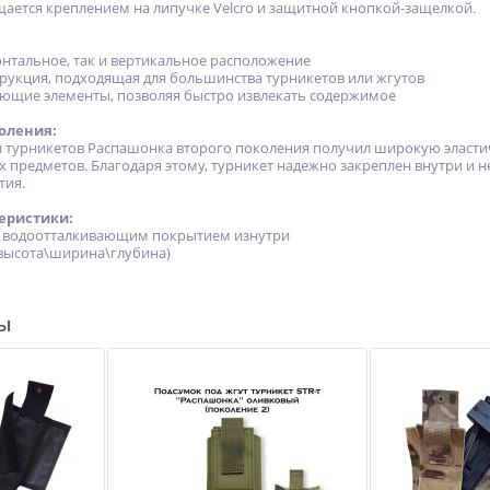
ается креплением на липучке Velcro и защитной кнопкой-защелкой.
онтальное, так и вертикальное расположение
трукция, подходящая для большинства турникетов или жгутов
ующие элементы, позволяя быстро извлекать содержимое
оления:
и турникетов Распашонка второго поколения получил широкую эластич
предметов. Благодаря этому, турникет надежно закреплен внутри и не
тия.
еристики:
 с водоотталкивающим покрытием изнутри
5 (высота\ширина\глубина)
ры