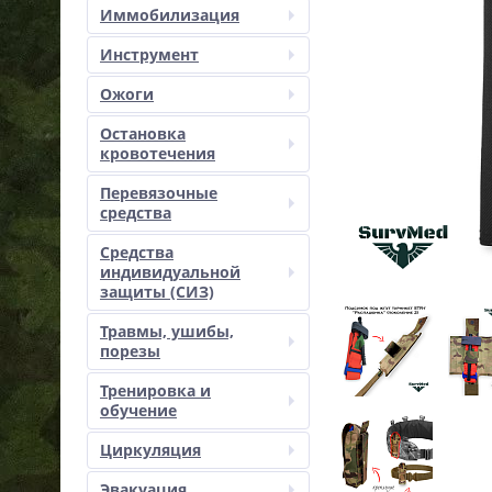
Иммобилизация
Инструмент
Ожоги
Остановка
кровотечения
Перевязочные
средства
Средства
индивидуальной
защиты (СИЗ)
Травмы, ушибы,
порезы
Тренировка и
обучение
Циркуляция
Эвакуация