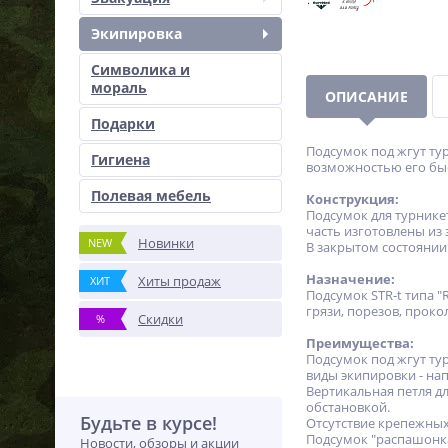
Экипировка
Символика и
мораль
ОПИСАНИЕ
Подарки
Подсумок под жгут ту
Гигиена
возможностью его быс
Полевая мебель
Конструкция:
Подсумок для турнике
часть изготовлены из 
Новинки
NEW
В закрытом состоянии
Назначение:
Хиты продаж
ХИТ
Подсумок STR-t типа 
грязи, порезов, проко
Скидки
%
Преимущества:
Подсумок под жгут ту
виды экипировки - нап
Вертикальная петля д
обстановкой.
Будьте в курсе!
Отсутствие крепежных
Подсумок "распашонка
Новости, обзоры и акции