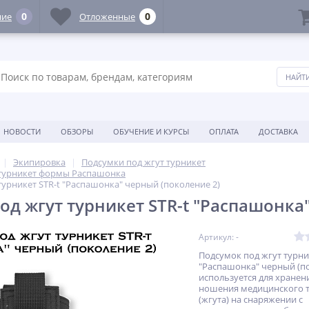
0
0
ние
Отложенные
НОВОСТИ
ОБЗОРЫ
ОБУЧЕНИЕ И КУРСЫ
ОПЛАТА
ДОСТАВКА
Экипировка
Подсумки под жгут турникет
 турникет формы Распашонка
турникет STR-t "Распашонка" черный (поколение 2)
од жгут турникет STR-t "Распашонка
Артикул: -
Подсумок под жгут турни
"Распашонка" черный (по
используется для хранен
ношения медицинского 
(жгута) на снаряжении с