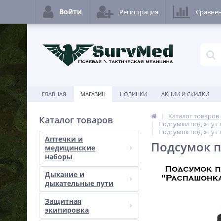
Войти
Регистрация
Сравне
ГЛАВНАЯ
МАГАЗИН
НОВИНКИ
АКЦИИ И СКИДКИ
Каталог товаров
Каталог товаров
Подсумки под жгут
Подсумок под жгут 
Аптечки и
Подсумок п
медицинские
наборы
Дыхание и
дыхательные пути
Защитная
экипировка