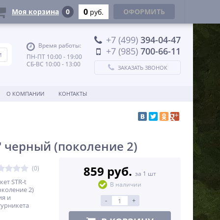
0
Моя корзина
0
ОФОРМИТЬ
руб.
+7 (499)
394-04-47
Время работы:
+7 (985)
700-66-11
ПН-ПТ 10:00 - 19:00
СБ-ВС 10:00 - 13:00
ЗАКАЗАТЬ ЗВОНОК
О КОМПАНИИ
КОНТАКТЫ
" черный (поколение 2)
859 руб.
(0)
за 1 шт
кет STR-t
В наличии
коление 2)
ия и
-
+
турникета