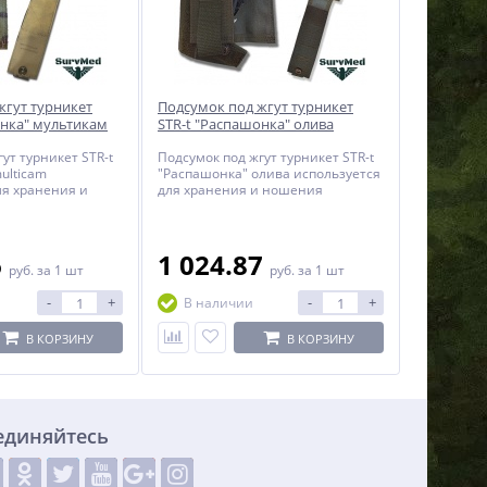
жгут турникет
Подсумок под жгут турникет
онка" мультикам
STR-t "Распашонка" олива
ут турникет STR-t
Подсумок под жгут турникет STR-t
ulticam
"Распашонка" олива используется
ля хранения и
для хранения и ношения
инского
медицинского турникета (жгута)
та) на снаряжении
на снаряжении с возможностью
 его быстрого
его быстрого извлечения.
6
1 024.87
руб.
за 1 шт
руб.
за 1 шт
-
+
-
+
В наличии
В КОРЗИНУ
В КОРЗИНУ
единяйтесь