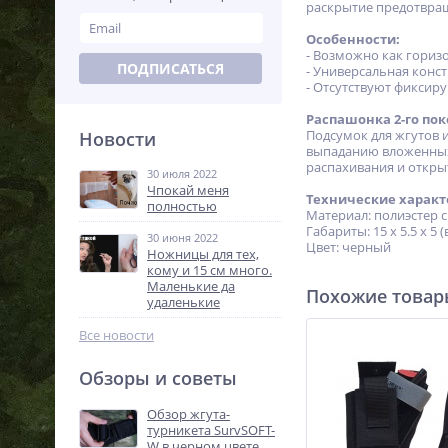
раскрытие предотвращ
Особенности:
- Возможно как гориз
ПОДПИСАТЬСЯ
- Универсальная конс
- Отсутствуют фиксир
Распашонка 2-го пок
Подсумок для жгутов 
Новости
выпаданию вложенных 
распахивания и откры
30 июля 2022
Чпокай меня
Технические характ
полностью
Материал: полиэстер
Габариты: 15 х 5.5 х 
30 июня 2022
Цвет: черный
Ножницы для тех,
кому и 15 см много.
Маленькие да
Похожие това
удаленькие
Все новости
Обзоры и советы
Обзор жгута-
турникета SurvSOFT-
W в черном цвете