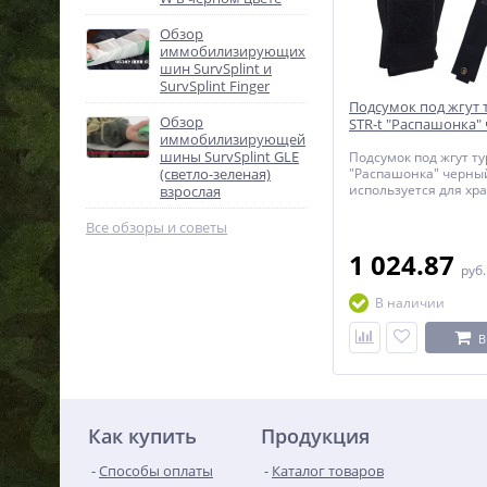
Обзор
иммобилизирующих
шин SurvSplint и
SurvSplint Finger
Подсумок под жгут 
Обзор
STR-t "Распашонка"
иммобилизирующей
шины SurvSplint GLE
Подсумок под жгут ту
(светло-зеленая)
"Распашонка" черны
используется для хр
взрослая
ношения медицинск
турникета (жгута) н
Все обзоры и советы
с возможностью его 
извлечения.
1 024.87
руб
В наличии
В
Как купить
Продукция
Способы оплаты
Каталог товаров