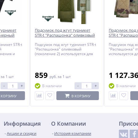
турникет
Подсумок под жгут турникет
Подсумок под 
 черный
STR-t "Распашонка" оливковый
STR-t "Распаш
(поколение 2)
рникет STR-t
Подсумок под жгут турникет STR-t
Подсумок под жг
й
"Распашонка" оливковый
"Распашонка" m
анения и
(поколение 2) используется для
используется д
ого
хранения и ношения
ношения медиц
а снаряжении
медицинского турникета (жгута)
турникета (жгу
быстрого
на снаряжении с возможностью
с возможностью
его быстрого извлечения.
извлечения.
859
1 127.3
.
за 1 шт
руб.
за 1 шт
-
+
-
+
В наличии
В наличии
 КОРЗИНУ
В КОРЗИНУ
Информация
О Компании
Присо
Акции и скидки
История компании