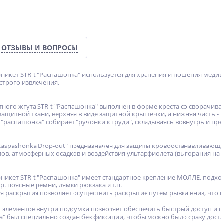
ОТЗЫВЫ И ВОПРОСЫ
рникет STR-t "Распашонка" используется для хранения и ношения медиц
трого извлечения.
тного жгута STR-t "Распашонка" выполнен в форме креста со сворачи
защитной ткани, верхняя в виде защитной крышечки, а нижняя часть - 
 "распашонка" собирает "ручонки к груди", складываясь вовнутрь и 
"Raspashonka Drop-out" предназначен для защиты кровоостанавливающе
лов, атмосферных осадков и воздействия ультарфиолета (выгорания на 
рникет STR-t "Распашонка" имеет стандартное крепление МОЛЛЕ, подх
р. поясные ремни, лямки рюкзака и т.п.
ля раскрытия позволяет осуществить раскрытие путем рывка вниз, что
 элементов внутри подсумка позволяет обеспечить быстрый доступ и
" был специально создан без фиксации, чтобы можно было сразу дост