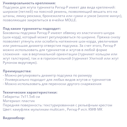
Универсальность крепления:
Подсумок для жгута турникета Ригид-Р имеет два вида креплений:
широкое (петлей) на поясной ремень, позволяющий вешать его на
штаны, лямку рюкзака, бронежилета или сумки и узкое (молле минус),
позволяющее закрепиться в ячейки MOLLE.
Под какие турникеты подходит:
Боковины подсумка Ригид-Р имеют обвязку из эластичного шнура
(шок-корд), который может регулироваться по ширине. Пряжка снизу
позволяет утянуть или ослабить натяжение шок-корда, увеличивая
или уменьшая диаметр отверстия подсумка. За счет этого, Ригид-Р
можно использовать для турникетов и жгутов в любой форме
сложения - как в вертикальной ориентации (турникет кольцом или
жгут галстером), так и в горизонтальной (турникет Улиткой или жгут
Рулоном вкруговую).
Преимущества:
- Можно регулировать диаметр подсумка по размеру
- Универсально подходит для любых видов жгутов и турникетов
- Можно использовать для переноски другого снаряжения
Технические характеристики:
Габариты: 7х11.5х6 см
Материал: пластик
Передняя поверхность: текстурированная с рельефным крестом
Цвет: камуфляж мультикам multicam , Ригид-Р исп. КМФ МК
Видеообзор: