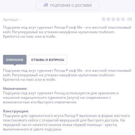
ПОДРОБНЕЕ О ДОСТАВКЕ
(0)
Артикул: -
Подсумок под жгут турникет Ригид-Р кмф Мк - это жесткий пластиковый
кейс Регулируемый на утяжках камуфляж мультикам multicam.
Крепится на пояс или в molle.
ОПИСАНИЕ
ОТЗЫВЫ И ВОПРОСЫ
Подсумок под жгут турникет Ригид-Р кмф Мк - это жесткий пластиковый
кейс Регулируемый на утяжках камуфляж мультикам multicam.
Крепится на пояс или в molle.
Назначение:
Подсумок под жгут турникет Ригид используется для хранения и
ношения медицинского турникета (жгута) на снаряжении с
возможностью его быстрого извлечения.
Конструкция:
Подсумок для турникетного жгута Ригид-Р выполнен в форме жесткого
пластикового кейса с открытой верхушкой для быстрого доступа. На
передней части имеется иконка знака первой помощи - креста,
выполненного в цвете подсумка.