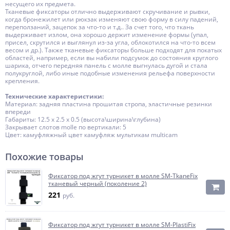
несущего их предмета.
Тканевые фиксаторы отлично выдерживают скручивание и рывки,
когда бронежилет или рюкзак изменяют свою форму в силу падений,
переползаний, зацепок за что-то и т.д.. За счет того, что ткань
выдерживает излом, она хорошо держит изменение формы (упал,
присел, скрутился и выглянул из-за угла, облокотился на что-то всем
весом и др.). Также тканевые фиксаторы больше подходят для покатых
областей, например, если вы набили подсумок до состояния круглого
шарика, отчего передняя панель с молле выгнулась дугой и стала
полукруглой, либо иные подобные изменения рельефа поверхности
крепления.
Технические характеристики:
Материал: задняя пластина прошитая стропа, эластичные резинки
впереди
Габариты: 12.5 х 2.5 х 0.5 (высота\ширина\глубина)
Закрывает слотов molle по вертикали: 5
Цвет: камуфляжный цвет камуфляж мультикам multicam
Похожие товары
Фиксатор под жгут турникет в молле SM-TkaneFix
тканевый черный (поколение 2)
221
руб.
Фиксатор под жгут турникет в молле SM-PlastiFix