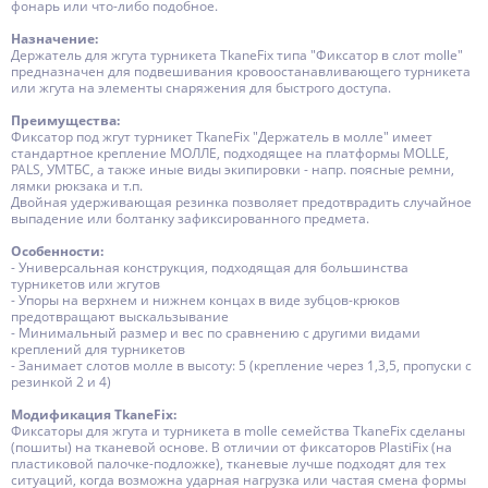
фонарь или что-либо подобное.
Назначение:
Держатель для жгута турникета TkaneFix типа "Фиксатор в слот molle"
предназначен для подвешивания кровоостанавливающего турникета
или жгута на элементы снаряжения для быстрого доступа.
Преимущества:
Фиксатор под жгут турникет TkaneFix "Держатель в молле" имеет
стандартное крепление МОЛЛЕ, подходящее на платформы MOLLE,
PALS, УМТБС, а также иные виды экипировки - напр. поясные ремни,
лямки рюкзака и т.п.
Двойная удерживающая резинка позволяет предотврадить случайное
выпадение или болтанку зафиксированного предмета.
Особенности:
- Универсальная конструкция, подходящая для большинства
турникетов или жгутов
- Упоры на верхнем и нижнем концах в виде зубцов-крюков
предотвращают выскальзывание
- Минимальный размер и вес по сравнению с другими видами
креплений для турникетов
- Занимает слотов молле в высоту: 5 (крепление через 1,3,5, пропуски с
резинкой 2 и 4)
Модификация TkaneFix:
Фиксаторы для жгута и турникета в molle семейства TkaneFix сделаны
(пошиты) на тканевой основе. В отличии от фиксаторов PlastiFix (на
пластиковой палочке-подложке), тканевые лучше подходят для тех
ситуаций, когда возможна ударная нагрузка или частая смена формы