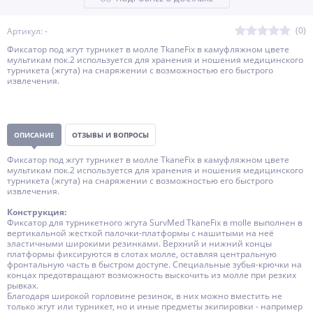
(0)
Артикул: -
Фиксатор под жгут турникет в молле TkaneFix в камуфляжном цвете
мультикам пок.2 используется для хранения и ношения медицинского
турникета (жгута) на снаряжении с возможностью его быстрого
извлечения.
ОПИСАНИЕ
ОТЗЫВЫ И ВОПРОСЫ
Фиксатор под жгут турникет в молле TkaneFix в камуфляжном цвете
мультикам пок.2 используется для хранения и ношения медицинского
турникета (жгута) на снаряжении с возможностью его быстрого
извлечения.
Конструкция:
Фиксатор для турникетного жгута SurvMed TkaneFix в molle выполнен в
вертикальной жесткой палочки-платформы с нашитыми на неё
эластичными широкими резинками. Верхний и нижний концы
платформы фиксируются в слотах молле, оставляя центральную
фронтальную часть в быстром доступе. Специальные зубья-крючки на
концах предотвращают возможность выскочить из молле при резких
рывках.
Благодаря широкой горловине резинок, в них можно вместить не
только жгут или турникет, но и иные предметы экипировки - например