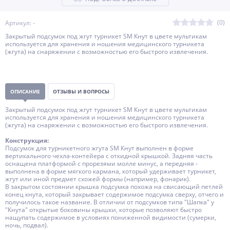
(0)
Артикул: -
Закрытый подсумок под жгут турникет SM Кнут в цвете мультикам
используется для хранения и ношения медицинского турникета
(жгута) на снаряжении с возможностью его быстрого извлечения.
ОПИСАНИЕ
ОТЗЫВЫ И ВОПРОСЫ
Закрытый подсумок под жгут турникет SM Кнут в цвете мультикам
используется для хранения и ношения медицинского турникета
(жгута) на снаряжении с возможностью его быстрого извлечения.
Конструкция:
Подсумок для турникетного жгута SM Кнут выполнен в форме
вертикального чехла-контейера с откидной крышкой. Задняя часть
оснащена платформой с прорезями молле минус, а передняя -
выполнена в форме мягкого кармана, который удерживает турникет,
жгут или иной предмет схожей формы (например, фонарик).
В закрытом состоянии крышка подсумка похожа на свисающий петлей
конец кнута, который закрывает содержимое подсумка сверху, отчего и
получилось такое название. В отличии от подсумков типа "Шапка" у
"Кнута" открытые боковины крышки, которые позволяют быстро
нащупать содержимое в условиях пониженной видимости (сумерки,
ночь, подвал).