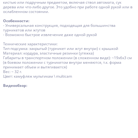
кистью или подручным предметом, включая ствол автомата, сук
дерева или что-либо другое. Это удобно при работе одной рукой или в
ослабленном состоянии.
Особенности:
- Универсальная конструкция, подходящая для большинства
турникетов или жгутов
- Возможно быстрое извлечение даже одной рукой
Технические характеристики:
Тип подсумка: закрытый (турникет или жгут внутри) с крышкой
Материал: кордура, эластичные резинки (утяжка)
Габариты в транспортном положении (в сложенном виде): ~19x6х3 см
(в боевом положении с турникетом внутри меняются, т.к. форма
принимает объем и вытягивается)
Вес: ~ 32 г.
Цвет: камуфляж мультикам \ multicam
Видеообзор: