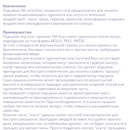
Назначение:
Подсумок SM типа Кнут закрытого типа предназначен для защиты
кровоостанавливающего турникета или жгута от внешний
воздействий - пыли, грязи, порезов, проколов, атмосферных осадков и
воздействия ультарфиолета (выгорания на солнце).
Преимущества:
Подсумок под жгут турникет SM Кнут имеет крепление молле минус,
подходящее на платформы MOLLE, PALS, УМТБС.
За счет стандартной вертикальной стропы, его можно крепить на
бронежилеты, боковые стенки аптечек и прочие места, требующие
выхватывания вверх.
В подсумке для жгутов и турникетов типа Survmed Кнут отсутствуют
запорные механизмы, которые могут заклинить в трудную минуту
(напр. пряжка или металлическая клипса). Это делает подсумок
пригодным для быстрого извлечения: достаточно сорвать "крышку"
одним рывком, чтобы получить доступ к содержимому подсумка.
Сама крышка-колпачок может регулироваться по длине (читай -
высоте) и универсально подходит для различных моделей жгутов или
турникетов, плотно охватывая их верхнюю часть.
На передней стороне подсумка имеется яркий красный крест,
указывающий на принадлежность содержимого к медицине для
повышения заметности. При необходимости, его можно закрыть
любым патчем на липучке велкро, чтобы повысить маскировочные
свойства.
Нижняя часть "кнута"-крышки имеет жесткий язычок-ярлычок для
быстрого раскрытия. Благодаря твердой вставке, его удобно хватать
даже замерзшими или ослабевшими руками - он не будет сминаться в
пальцах, как мягкая ткань. Просто подденьте кончик "кнута" пальцами,