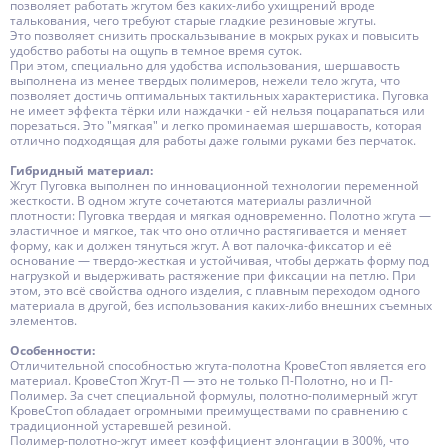
позволяет работать жгутом без каких-либо ухищрений вроде
талькования, чего требуют старые гладкие резиновые жгуты.
Это позволяет снизить проскальзывание в мокрых руках и повысить
удобство работы на ощупь в темное время суток.
При этом, специально для удобства использования, шершавость
выполнена из менее твердых полимеров, нежели тело жгута, что
позволяет достичь оптимальных тактильных характеристика. Пуговка
не имеет эффекта тёрки или наждачки - ей нельзя поцарапаться или
порезаться. Это "мягкая" и легко проминаемая шершавость, которая
отлично подходящая для работы даже голыми руками без перчаток.
Гибридный материал:
Жгут Пуговка выполнен по инновационной технологии переменной
жесткости. В одном жгуте сочетаются материалы различной
плотности: Пуговка твердая и мягкая одновременно. Полотно жгута —
эластичное и мягкое, так что оно отлично растягивается и меняет
форму, как и должен тянуться жгут. А вот палочка-фиксатор и её
основание — твердо-жесткая и устойчивая, чтобы держать форму под
нагрузкой и выдерживать растяжение при фиксации на петлю. При
этом, это всё свойства одного изделия, с плавным переходом одного
материала в другой, без использования каких-либо внешних съемных
элементов.
Особенности:
Отличительной способностью жгута-полотна КровеСтоп является его
материал. КровеСтоп Жгут-П — это не только П-Полотно, но и П-
Полимер. За счет специальной формулы, полотно-полимерный жгут
КровеСтоп обладает огромными преимуществами по сравнению с
традиционной устаревшей резиной.
Полимер-полотно-жгут имеет коэффициент элонгации в 300%, что