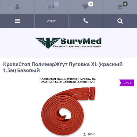
0
0
0
МЕНЮ
КровеСтоп ПолимерЖгут Пуговка XL (красный
1.5м) Базовый
-25%