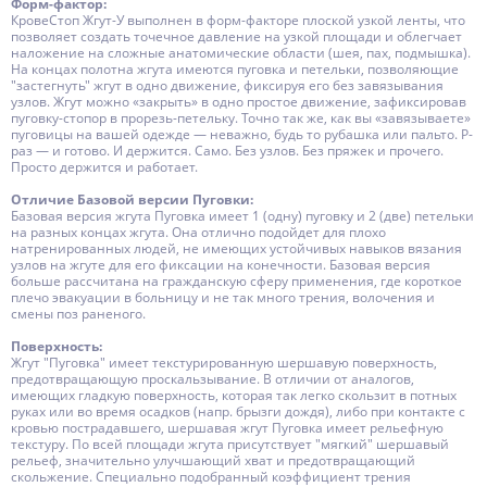
Форм-фактор:
КровеСтоп Жгут-У выполнен в форм-факторе плоской узкой ленты, что
позволяет создать точечное давление на узкой площади и облегчает
наложение на сложные анатомические области (шея, пах, подмышка).
На концах полотна жгута имеются пуговка и петельки, позволяющие
"застегнуть" жгут в одно движение, фиксируя его без завязывания
узлов. Жгут можно «закрыть» в одно простое движение, зафиксировав
пуговку-стопор в прорезь-петельку. Точно так же, как вы «завязываете»
пуговицы на вашей одежде — неважно, будь то рубашка или пальто. Р-
раз — и готово. И держится. Само. Без узлов. Без пряжек и прочего.
Просто держится и работает.
Отличие Базовой версии Пуговки:
Базовая версия жгута Пуговка имеет 1 (одну) пуговку и 2 (две) петельки
на разных концах жгута. Она отлично подойдет для плохо
натренированных людей, не имеющих устойчивых навыков вязания
узлов на жгуте для его фиксации на конечности. Базовая версия
больше рассчитана на гражданскую сферу применения, где короткое
плечо эвакуации в больницу и не так много трения, волочения и
смены поз раненого.
Поверхность:
Жгут "Пуговка" имеет текстурированную шершавую поверхность,
предотвращающую проскальзывание. В отличии от аналогов,
имеющих гладкую поверхность, которая так легко скользит в потных
руках или во время осадков (напр. брызги дождя), либо при контакте с
кровью пострадавшего, шершавая жгут Пуговка имеет рельефную
текстуру. По всей площади жгута присутствует "мягкий" шершавый
рельеф, значительно улучшающий хват и предотвращающий
скольжение. Специально подобранный коэффициент трения