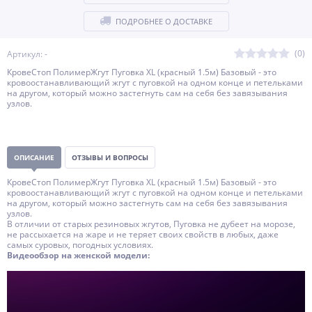
ПОДРОБНЕЕ О ДОСТАВКЕ
(0)
Артикул: -
КровеСтоп ПолимерЖгут Пуговка XL (красный 1.5м) Базовый - это
кровоостанавливающий жгут с пуговкой на одном конце и петельками
на другом, который можно застегнуть сам на себя без завязывания
узлов.
ОПИСАНИЕ
ОТЗЫВЫ И ВОПРОСЫ
КровеСтоп ПолимерЖгут Пуговка XL (красный 1.5м) Базовый - это
кровоостанавливающий жгут с пуговкой на одном конце и петельками
на другом, который можно застегнуть сам на себя без завязывания
узлов.
В отличии от старых резиновых жгутов, Пуговка не дубеет на морозе,
не рассыхается на жаре и не теряет своих свойств в любых, даже
самых суровых, погодных условиях.
Видеообзор на женской модели: