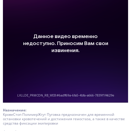
Назначение
:
КровеСтоп ПолимерЖгут Пуговка предназначен для временной
остановки кровотечений и достижения гемостаза, а также в качестве
средства фиксации экипировки