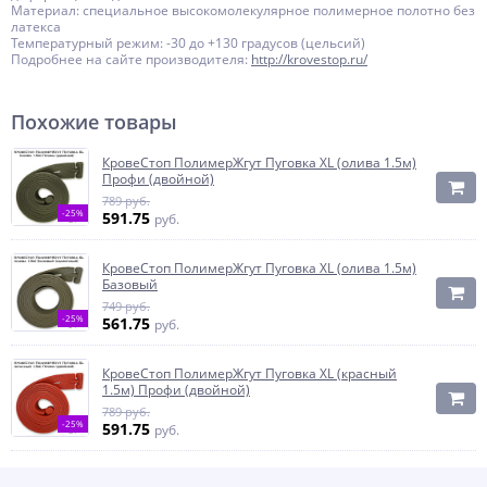
Материал: специальное высокомолекулярное полимерное полотно без
латекса
Температурный режим: -30 до +130 градусов (цельсий)
Подробнее на сайте производителя:
http://krovestop.ru/
Похожие товары
КровеСтоп ПолимерЖгут Пуговка XL (олива 1.5м)
Профи (двойной)
789 руб.
-25%
591.75
руб.
КровеСтоп ПолимерЖгут Пуговка XL (олива 1.5м)
Базовый
749 руб.
-25%
561.75
руб.
КровеСтоп ПолимерЖгут Пуговка XL (красный
1.5м) Профи (двойной)
789 руб.
-25%
591.75
руб.