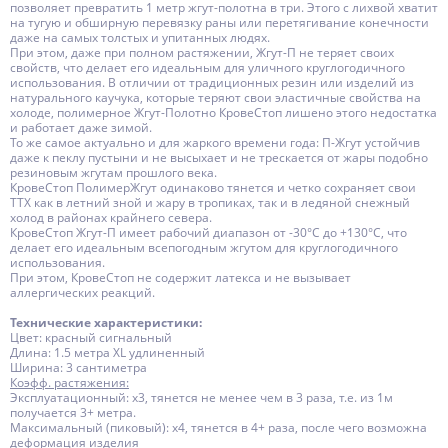
позволяет превратить 1 метр жгут-полотна в три. Этого с лихвой хватит
на тугую и обширную перевязку раны или перетягивание конечности
даже на самых толстых и упитанных людях.
При этом, даже при полном растяжении, Жгут-П не теряет своих
свойств, что делает его идеальным для уличного круглогодичного
использования. В отличии от традиционных резин или изделий из
натурального каучука, которые теряют свои эластичные свойства на
холоде, полимерное Жгут-Полотно КровеСтоп лишено этого недостатка
и работает даже зимой.
То же самое актуально и для жаркого времени года: П-Жгут устойчив
даже к пеклу пустыни и не высыхает и не трескается от жары подобно
резиновым жгутам прошлого века.
КровеСтоп ПолимерЖгут одинаково тянется и четко сохраняет свои
ТТХ как в летний зной и жару в тропиках, так и в ледяной снежный
холод в районах крайнего севера.
КровеСтоп Жгут-П имеет рабочий диапазон от -30°C до +130°C, что
делает его идеальным всепогодным жгутом для круглогодичного
использования.
При этом, КровеСтоп не содержит латекса и не вызывает
аллергических реакций.
Технические характеристики:
Цвет: красный сигнальный
Длина: 1.5 метра XL удлиненный
Ширина: 3 сантиметра
Коэфф. растяжения:
Эксплуатационный: х3, тянется не менее чем в 3 раза, т.е. из 1м
получается 3+ метра.
Максимальный (пиковый): х4, тянется в 4+ раза, после чего возможна
деформация изделия