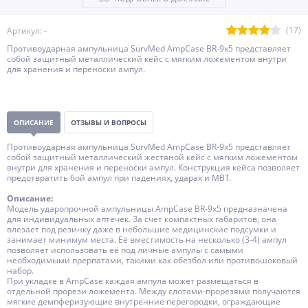
(17)
Артикул: -
Противоударная ампульница SurvMed AmpCase BR-9x5 представляет
собой защитный металлический кейс с мягким ложементом внутри
для хранения и переноски ампул.
ОПИСАНИЕ
ОТЗЫВЫ И ВОПРОСЫ
Противоударная ампульница SurvMed AmpCase BR-9x5 представляет
собой защитный металлический жестяной кейс с мягким ложементом
внутри для хранения и переноски ампул. Конструкция кейса позволяет
предотвратить бой ампул при падениях, ударах и МВТ.
Описание:
Модель ударопрочной ампульницы AmpCase BR-9x5 предназначена
для индивидуальных аптечек. За счет компактных габаритов, она
влезает под резинку даже в небольшие медицинские подсумки и
занимает минимум места. Её вместимость на несколько (3-4) ампул
позволяет использовать её под личные ампулы с самыми
необходимыми прерпатами, такими как обезбол или противошоковый
набор.
При укладке в AmpCase каждая ампула может размещаться в
отдельной прорези ложемента. Между слотами-прорезями получаются
мягкие демпферизующие внутренние перегородки, ограждающие