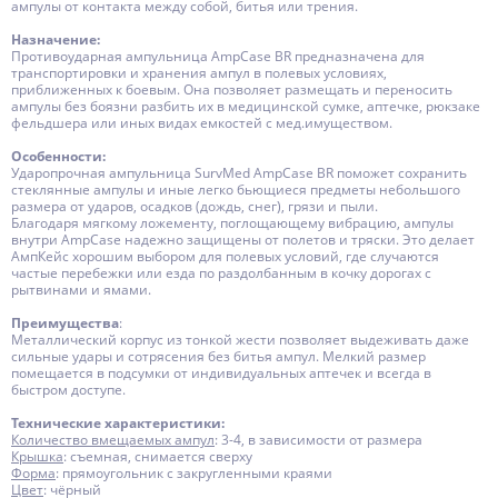
ампулы от контакта между собой, битья или трения.
Назначение:
Противоударная ампульница AmpCase BR предназначена для
транспортировки и хранения ампул в полевых условиях,
приближенных к боевым. Она позволяет размещать и переносить
ампулы без боязни разбить их в медицинской сумке, аптечке, рюкзаке
фельдшера или иных видах емкостей с мед.имуществом.
Особенности:
Ударопрочная ампульница SurvMed AmpCase BR поможет сохранить
стеклянные ампулы и иные легко бьющиеся предметы небольшого
размера от ударов, осадков (дождь, снег), грязи и пыли.
Благодаря мягкому ложементу, поглощающему вибрацию, ампулы
внутри AmpCase надежно защищены от полетов и тряски. Это делает
АмпКейс хорошим выбором для полевых условий, где случаются
частые перебежки или езда по раздолбанным в кочку дорогах с
рытвинами и ямами.
Преимущества
:
Металлический корпус из тонкой жести позволяет выдеживать даже
сильные удары и сотрясения без битья ампул. Мелкий размер
помещается в подсумки от индивидуальных аптечек и всегда в
быстром доступе.
Технические характеристики:
Количество вмещаемых ампул
: 3-4, в зависимости от размера
Крышка
: съемная, снимается сверху
Форма
: прямоугольник с закругленными краями
Цвет
: чёрный