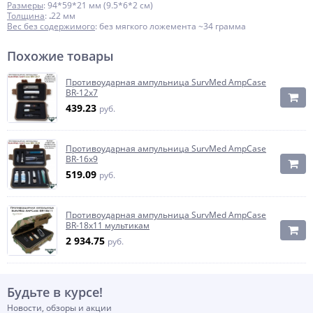
Размеры
: 94*59*21 мм (9.5*6*2 см)
Толщина
:
.
22 мм
Вес без содержимого
: без мягкого ложемента ~34 грамма
Похожие товары
Противоударная ампульница SurvMed AmpCase
BR-12x7
439.23
руб.
Противоударная ампульница SurvMed AmpCase
BR-16x9
519.09
руб.
Противоударная ампульница SurvMed AmpCase
BR-18x11 мультикам
2 934.75
руб.
Будьте в курсе!
Новости, обзоры и акции