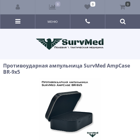
0
0
0
МЕНЮ
Противоударная ампульница SurvMed AmpCase
BR-9x5