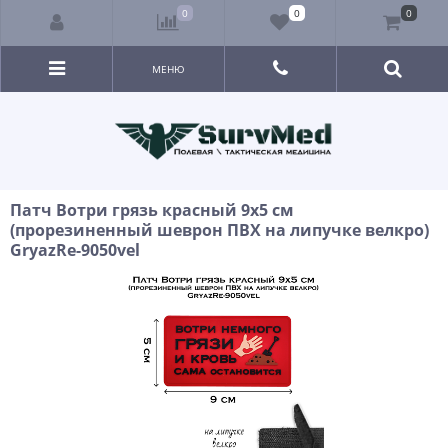
0
0
0
МЕНЮ
Патч Вотри грязь красный 9x5 см
(прорезиненный шеврон ПВХ на липучке велкро)
GryazRe-9050vel