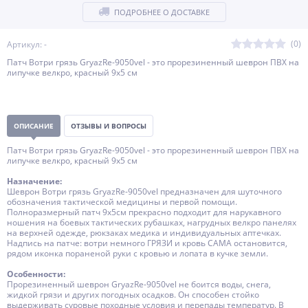
ПОДРОБНЕЕ О ДОСТАВКЕ
(0)
Артикул: -
Патч Вотри грязь GryazRe-9050vel - это прорезиненный шеврон ПВХ на
липучке велкро, красный 9x5 см
ОПИСАНИЕ
ОТЗЫВЫ И ВОПРОСЫ
Патч Вотри грязь GryazRe-9050vel - это прорезиненный шеврон ПВХ на
липучке велкро, красный 9x5 см
Назначение:
Шеврон Вотри грязь GryazRe-9050vel предназначен для шуточного
обозначения тактической медицины и первой помощи.
Полноразмерный патч 9х5см прекрасно подходит для нарукавного
ношения на боевых тактических рубашках, нагрудных велкро панелях
на верхней одежде, рюкзаках медика и индивидуальных аптечках.
Надпись на патче: вотри немного ГРЯЗИ и кровь САМА остановится,
рядом иконка пораненой руки с кровью и лопата в кучке земли.
Особенности:
Прорезиненный шеврон GryazRe-9050vel не боится воды, снега,
жидкой грязи и других погодных осадков. Он способен стойко
выдерживать суровые походные условия и перепады температур. В