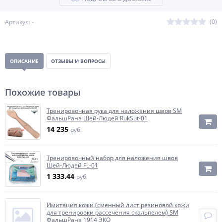
(0)
Артикул: -
ОПИСАНИЕ
ОТЗЫВЫ И ВОПРОСЫ
Похожие товары
Тренировочная рука для наложения швов SM
ФальшРана Шей-Людей RukSut-01
14 235
руб.
Тренировочный набор для наложения швов
Шей-Людей FL-01
1 333.44
руб.
Имитация кожи (сменный лист резиновой кожи
для тренировки рассечения скальпелем) SM
ФальшРана 1914 ЭКО