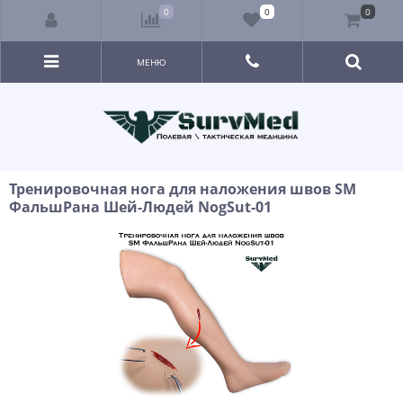
0
0
0
МЕНЮ
Тренировочная нога для наложения швов SM
ФальшРана Шей-Людей NogSut-01