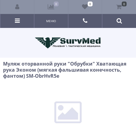
0
0
0
МЕНЮ
Муляж оторванной руки "Обрубки" Хватающая
рука Эконом (мягкая фальшивая конечность,
фантом) SM-ObrHvR5e