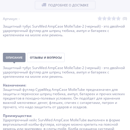
ПОДРОБНЕЕ О ДОСТАВКЕ
(0)
Артикул: -
Защитный тубус SurvMed AmpCase MolleTube-2 (черный) - это двойной
ударопрочный футляр для шприц тюбика, ампул и батареек с
креплением на молле или ремень.
ОПИСАНИЕ
ОТЗЫВЫ И ВОПРОСЫ
Защитный тубус SurvMed AmpCase MolleTube-2 (черный) - это двойной
ударопрочный футляр для шприц тюбика, ампул и батареек с
креплением на молле или ремень.
Назначение:
Защитный футляр СурвМед AmpCase MolleTube предназначен для
защиты и переноски шприц-тюбика, ампул, батареек и прочих мелких
предметов в походно-полевых условиях. Он подойдет для хранения
важной мелочевки: денег, флешек, спичек с сигаретами, патрон и
прочего, что надо защитить от ударов и осадков.
Преимущества:
Ударопрочный кейс SurvMed AmpCase MolleTube выполнен в форме
вертикальной колбы-футляра, которую можно крепить на поясной
ремень или экипровку, в слоты molle. Колба оснащена системой