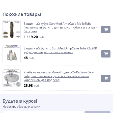
Похожие товары
Защитный тубус SurvMed AmpCase MolleTube
(мультикам) футляр для шприц тюбика и ампул и
батареек
1 119.20
руб.
Защитный футляр SurvMed AmpCase Tube72x20R
тубус для шприц тюбика и ампул
48
руб.
Клейкая накладка МиниПодвес-2мКа Surv Gear
Lab (пластиковый круг 2см с петлей и мини
карабином для подвеса)
25.98
руб.
Будьте в курсе!
Новости, обзоры и акции