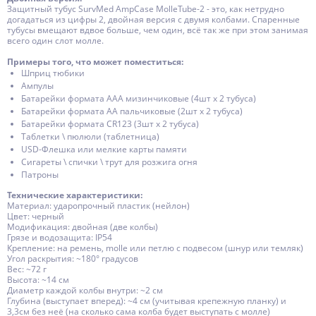
Защитный тубус SurvMed AmpCase MolleTube-2 - это, как нетрудно
догадаться из цифры 2, двойная версия с двумя колбами. Спаренные
тубусы вмещают вдвое больше, чем один, всё так же при этом занимая
всего один слот молле.
Примеры того, что может поместиться:
Шприц тюбики
Ампулы
Батарейки формата ААА мизинчиковые (4шт х 2 тубуса)
Батарейки формата АА пальчиковые (2шт х 2 тубуса)
Батарейки формата CR123 (3шт х 2 тубуса)
Таблетки \ пюлюли (таблетница)
USD-Флешка или мелкие карты памяти
Сигареты \ спички \ трут для розжига огня
Патроны
Технические характеристики:
Материал: ударопрочный пластик (нейлон)
Цвет: черный
Модификация: двойная (две колбы)
Грязе и водозащита: IP54
Крепление: на ремень, molle или петлю с подвесом (шнур или темляк)
Угол раскрытия: ~180° градусов
Вес: ~72 г
Высота: ~14 см
Диаметр каждой колбы внутри: ~2 см
Глубина (выступает вперед): ~4 см (учитывая крепежную планку) и
3,3см без неё (на сколько сама колба будет выступать с молле)