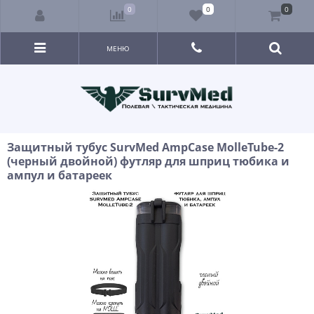
0
0
0
МЕНЮ
Защитный тубус SurvMed AmpCase MolleTube-2
(черный двойной) футляр для шприц тюбика и
ампул и батареек