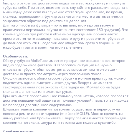
быстрого открытия: достаточно подцепить застёжку снизу и потянуть
тубус на себя. При этом, возможность случайного раскрытия сведена к
минимуму: даже если вы случайно отстегнули крепление, во время,
скажем, переползания, футляр останется на месте и автоматически
защелкнется обратно под действием давления.
Для того, чтобы из футляра что-то выпало, его надо развернуть
практически вертикально (угол открытия составляет 180 градусов). Это
крайне удобно при работе в объемной одежде или бронежилете:
просто отстегните защелку, подставьте руку и проверните тубу вверх
до полного открытия - содержимое упадет вам сразу в ладонь и не
надо будет тратить время на его извлечение.
Особенности:
Сбоку у тубусов MolleTube имеется прозрачное окошко, через которое
видно содержимое футляра. В стрессовой ситуации не нужно
открывать тубус, чтобы посмотреть, осталось ли там что-то еще -
достаточно просто посмотреть через прозрачную панель.
Окошки имеются с обоих сторон тубуса - в ночное время суток можно
подсветить одно и смотреть через другое. Вокруг них имеется
текстурированная поверхность - благодаря ей, МоллеТюб не будет
скользить в потных или влажных руках.
Крышка имеет прорезиненное кольцо-уплотнитель, которое позволяет
достичь повышенной защиты от полевых условий: пыль, грязь и дождь
не повредят драгоценное содержимое.
Широкая планка крепления позволяет осуществлять переноску на
поясном ремне или экипировки (ячейках MOLLE). Можно крепить на
лямку рюкзака или бронежилета. Сверху планки имеется прорезь для
крепления петельки, шнура или темляка для подвеса куда-либо.
Двойная версия: