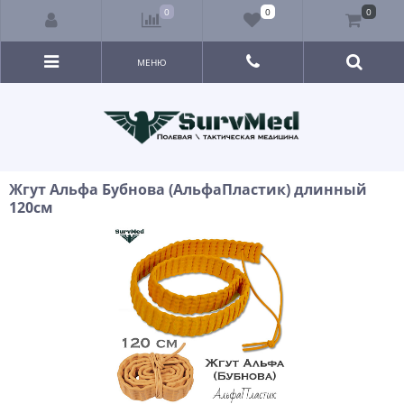
0
0
0
МЕНЮ
Жгут Альфа Бубнова (АльфаПластик) длинный
120см