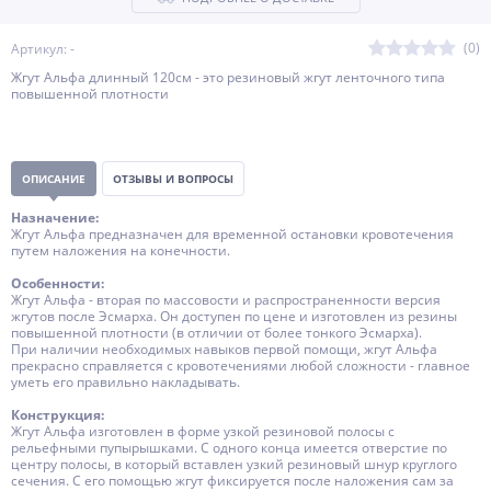
(0)
Артикул: -
Жгут Альфа длинный 120см - это резиновый жгут ленточного типа
повышенной плотности
ОПИСАНИЕ
ОТЗЫВЫ И ВОПРОСЫ
Назначение:
Жгут Альфа предназначен для временной остановки кровотечения
путем наложения на конечности.
Особенности:
Жгут Альфа - вторая по массовости и распространенности версия
жгутов после Эсмарха. Он доступен по цене и изготовлен из резины
повышенной плотности (в отличии от более тонкого Эсмарха).
При наличии необходимых навыков первой помощи, жгут Альфа
прекрасно справляется с кровотечениями любой сложности - главное
уметь его правильно накладывать.
Конструкция
:
Жгут Альфа изготовлен в форме узкой резиновой полосы с
рельефными пупырышками. С одного конца имеется отверстие по
центру полосы, в который вставлен узкий резиновый шнур круглого
сечения. С его помощью жгут фиксируется после наложения сам за