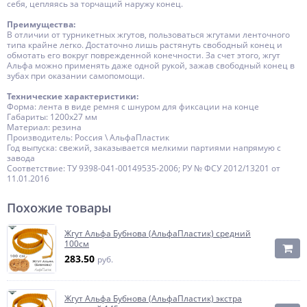
себя, цепляясь за торчащий наружу конец.
Преимущества:
В отличии от турникетных жгутов, пользоваться жгутами ленточного
типа крайне легко. Достаточно лишь растянуть свободный конец и
обмотать его вокруг поврежденной конечности. За счет этого, жгут
Альфа можно применять даже одной рукой, зажав свободный конец в
зубах при оказании самопомощи.
Технические характеристики:
Форма: лента в виде ремня с шнуром для фиксации на конце
Габариты: 1200х27 мм
Материал: резина
Производитель: Россия \ АльфаПластик
Год выпуска: свежий, заказывается мелкими партиями напрямую с
завода
Соответствие: ТУ 9398-041-00149535-2006; РУ № ФСУ 2012/13201 от
11.01.2016
Похожие товары
Жгут Альфа Бубнова (АльфаПластик) средний
100см
283.50
руб.
Жгут Альфа Бубнова (АльфаПластик) экстра