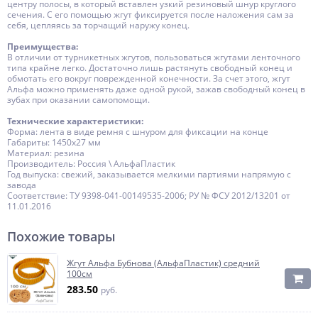
центру полосы, в который вставлен узкий резиновый шнур круглого
сечения. С его помощью жгут фиксируется после наложения сам за
себя, цепляясь за торчащий наружу конец.
Преимущества:
В отличии от турникетных жгутов, пользоваться жгутами ленточного
типа крайне легко. Достаточно лишь растянуть свободный конец и
обмотать его вокруг поврежденной конечности. За счет этого, жгут
Альфа можно применять даже одной рукой, зажав свободный конец в
зубах при оказании самопомощи.
Технические характеристики:
Форма: лента в виде ремня с шнуром для фиксации на конце
Габариты: 1450х27 мм
Материал: резина
Производитель: Россия \ АльфаПластик
Год выпуска: свежий, заказывается мелкими партиями напрямую с
завода
Соответствие: ТУ 9398-041-00149535-2006; РУ № ФСУ 2012/13201 от
11.01.2016
Похожие товары
Жгут Альфа Бубнова (АльфаПластик) средний
100см
283.50
руб.