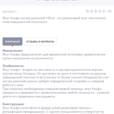
(0)
Артикул: -
Жгут Альфа экстра длинный 145см - это резиновый жгут ленточного
типа повышенной плотности
ОПИСАНИЕ
ОТЗЫВЫ И ВОПРОСЫ
Назначение:
Жгут Альфа предназначен для временной остановки кровотечения
путем наложения на конечности.
Особенности:
Жгут Альфа - вторая по массовости и распространенности версия
жгутов после Эсмарха. Он доступен по цене и изготовлен из резины
повышенной плотности (в отличии от более тонкого Эсмарха).За счет
экстра длинной длины требует определенной сноровки и навыков
работы с ним.
При наличии необходимых навыков первой помощи, жгут Альфа
прекрасно справляется с кровотечениями любой сложности - главное
уметь его правильно накладывать.
Конструкция:
Жгут Альфа изготовлен в форме узкой резиновой полосы с
рельефными пупырышками. С одного конца имеется отверстие по