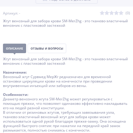
(0)
Артикул: -
Жгут венозный для забора крови SM-MerZhg - это тканево-эластичный
венозник с пластиковой застежкой
ОПИСАНИЕ
ОТЗЫВЫ И ВОПРОСЫ
Жгут венозный для забора крови SM-MerZhg - это тканево-эластичный
венозник с пластиковой застежкой
Назначение:
Венозный жгут Сурвмед МерЖг редназначен для временной
остановки циркуляции крови на конечности при проведении
внутривенных инъекций или заборов из вены.
Особенности:
Диаметр венозного жгута SM-MerZhg может регулироваться с
помощью пряжки, что позволяет одинаково эффективно накладывать
его на людей разной конституции.
В отличии от резиновых жгутов, требующих завязывания узла,
тканево-эластичный венозный жгут для забора крови может
использоваться одной рукой благодаря пряжке-замку. Она оснащена
функцией быстрого снятия: при нажатии на передний край замок
размыкается, полностью снимаясь с конечности.