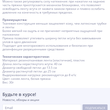
Можно также регулировать силу натяжения: при нажатии на заднюю
часть пряжки приотпускается механизм блокировки, что позволяет
освободить ленту жгута от захвата замком пряжки и плавно ослабить
давление на конечность в требуемых пределах.
Преимущества:
Тканевая конструкция меньше защемляет кожу, чем латексные трубки
и ленты
Более мягкий на ощупь и не причиняет неприятных ощущений при
наложении
Пряжка позволяет утягивать ширину петли жгута без завязывания
узлов в одно движение
Подходит для многоразового использования и безопасен при
дезинфекции разрешенными средствами
Технические характеристики:
Материал: резинотканевая лента (эластичная), пластик
Длина ленты нерастянутого жгута: 40 см
Диаметр свободной петли: до 13.5 см
Диаметр растянутой петли: до 25 см
Выдерживаемая нагрузка: рекомендуется до 8 кг\с
Цвет: синяя лента, белая пряжка
Вес: 30г
Будьте в курсе!
Новости, обзоры и акции
ПОДПИСАТЬСЯ