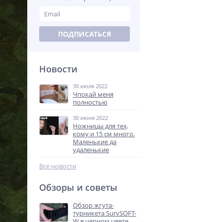
ПОДПИСАТЬСЯ
Новости
30 июля 2022
Чпокай меня
полностью
30 июня 2022
Ножницы для тех,
кому и 15 см много.
Маленькие да
удаленькие
Все новости
Обзоры и советы
Обзор жгута-
турникета SurvSOFT-
W в черном цвете