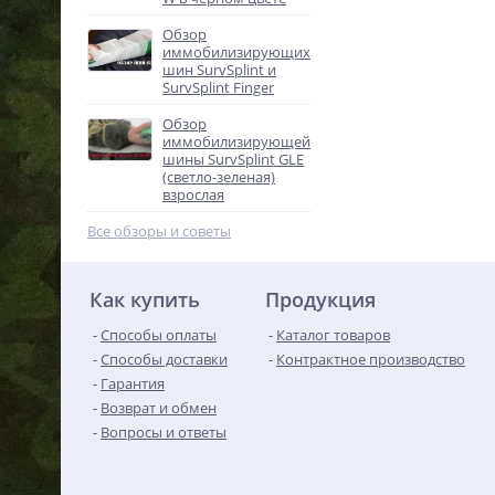
Обзор
иммобилизирующих
шин SurvSplint и
SurvSplint Finger
Обзор
иммобилизирующей
шины SurvSplint GLE
(светло-зеленая)
взрослая
Все обзоры и советы
Как купить
Продукция
Способы оплаты
Каталог товаров
Способы доставки
Контрактное производство
Гарантия
Возврат и обмен
Вопросы и ответы