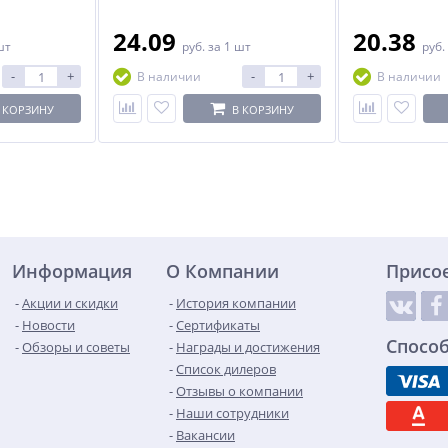
перевязочных материалов.
перевязочных 
т из 6
Размер №5 предназначен для
Размер №4 пре
 любой части
колена, бедра, паховой области,
колена, бедра и
24.09
20.38
шт
руб.
за 1 шт
руб.
головы.
-
+
-
+
В наличии
В наличии
 КОРЗИНУ
В КОРЗИНУ
Информация
О Компании
Присо
Акции и скидки
История компании
Новости
Сертификаты
Спосо
Обзоры и советы
Награды и достижения
Список дилеров
Отзывы о компании
Наши сотрудники
Вакансии