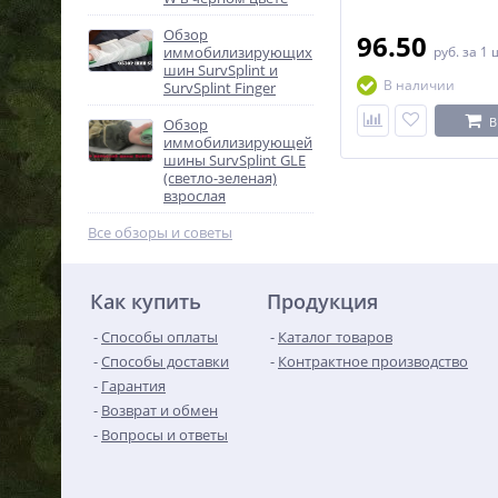
перевязочных
материалов. Комплек
Обзор
разных размеров для
96.50
иммобилизирующих
руб.
за 1 
тела.
шин SurvSplint и
В наличии
SurvSplint Finger
В
Обзор
иммобилизирующей
шины SurvSplint GLE
(светло-зеленая)
взрослая
Все обзоры и советы
Как купить
Продукция
Способы оплаты
Каталог товаров
Способы доставки
Контрактное производство
Гарантия
Возврат и обмен
Вопросы и ответы