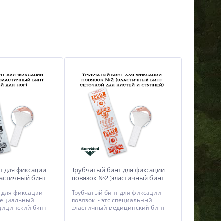
т для фиксации
Трубчатый бинт для фиксации
ластичный бинт
повязок №2 (эластичный бинт
ог)
сеточкой для кистей и ступней)
 для фиксации
Трубчатый бинт для фиксации
специальный
повязок - это специальный
дицинский бинт-
эластичный медицинский бинт-
ксации
сеточка для фиксации