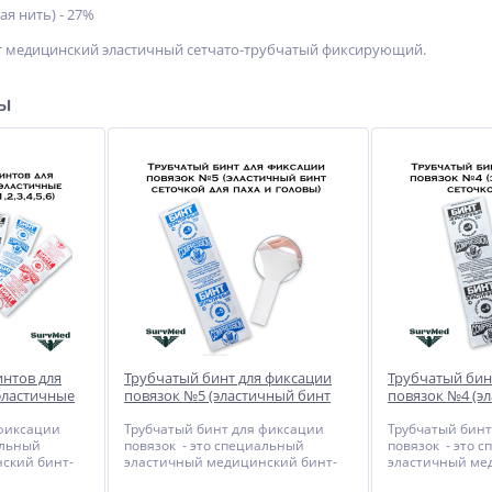
я нить) - 27%
т медицинский эластичный сетчато-трубчатый фиксирующий.
ры
нтов для
Трубчатый бинт для фиксации
Трубчатый бин
эластичные
повязок №5 (эластичный бинт
повязок №4 (э
,3,4,5,6)
сеточкой для паха и головы)
сеточкой для н
 фиксации
Трубчатый бинт для фиксации
Трубчатый бинт
альный
повязок - это специальный
повязок - это 
ский бинт-
эластичный медицинский бинт-
эластичный ме
и
сеточка для фиксации
сеточка для фи