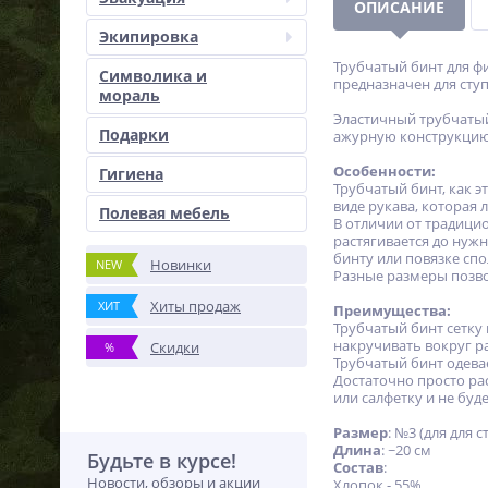
ОПИСАНИЕ
Экипировка
Трубчатый бинт для ф
Символика и
предназначен для ступ
мораль
Эластичный трубчатый
Подарки
ажурную конструкцию 
Особенности:
Гигиена
Трубчатый бинт, как э
виде рукава, которая 
Полевая мебель
В отличии от традицио
растягивается до нуж
бинту или повязке спо
Новинки
NEW
Разные размеры позво
Хиты продаж
ХИТ
Преимущества:
Трубчатый бинт сетку
накручивать вокруг р
Скидки
%
Трубчатый бинт одева
Достаточно просто ра
или салфетку и не буде
Размер
: №3 (для для 
Длина
: ~20 см
Будьте в курсе!
Состав
:
Новости, обзоры и акции
Хлопок - 55%