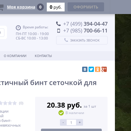
0
Моя корзина
0
ОФОРМИТЬ
руб.
+7 (499)
394-04-47
Время работы:
+7 (985)
700-66-11
ПН-ПТ 10:00 - 19:00
СБ-ВС 10:00 - 13:00
ЗАКАЗАТЬ ЗВОНОК
О КОМПАНИИ
КОНТАКТЫ
стичный бинт сеточкой для
20.38 руб.
(0)
за 1 шт
сации
В наличии
ый
 бинт-
-
+
еревязочных