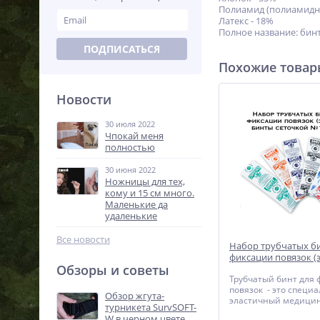
Полиамид (полиамидна
Латекс - 18%
Полное название:
бин
ПОДПИСАТЬСЯ
Похожие това
Новости
30 июля 2022
Чпокай меня
полностью
30 июня 2022
Ножницы для тех,
кому и 15 см много.
Маленькие да
удаленькие
Все новости
Набор трубчатых би
фиксации повязок (
Обзоры и советы
бинты сеточкой №1,2
Трубчатый бинт для
повязок - это специ
Обзор жгута-
эластичный медицин
турникета SurvSOFT-
сеточка для фиксаци
W в черном цвете