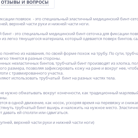
ОТЗЫВЫ И ВОПРОСЫ
иксации повязок - это специальный эластичный медицинский бинт-сет
ней, верхней части руки и нижней части ноги.
 бинт - это специальный медицинский бинт-сеточка для фиксации пов
из легко тянущегося материала, который одевается поверх бинтов, с
то понятно из названия, по своей форме похож на трубу. По сути, трубч
легко тянется в разные стороны.
нных неэластичных бинтов, трубчатый бинт производят из хлопка, поли
ного размера, позволяя зафиксировать кожу на ране и вокруг нее, что
лзти с травмированного участка.
ляют использовать трубчатый бинт на разных частях тела.
 не нужно обматывать вокруг конечности, как традиционный марлевый
аны.
ется в одной движение, как носок, ускоряя время на перевязку и сни
стянуть трубчатый бинт вширь и наложить на нужное место. Эластичн
т давать ей сползти или сдвигаться.
ступней, верхней части руки и нижней части ноги)