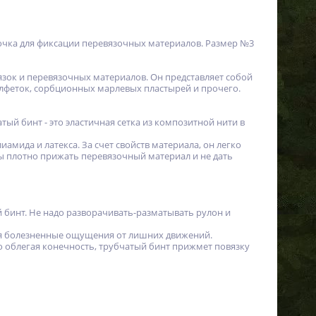
очка для фиксации перевязочных материалов. Размер №3
язок и перевязочных материалов. Он представляет собой
алфеток, сорбционных марлевых пластырей и прочего.
атый бинт - это эластичная сетка из композитной нити в
амида и латекса. За счет свойств материала, он легко
бы плотно прижать перевязочный материал и не дать
 бинт. Не надо разворачивать-разматывать рулон и
жая болезненные ощущения от лишних движений.
о облегая конечность, трубчатый бинт прижмет повязку