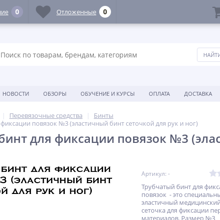
0
0
ние
Отложенные
НОВОСТИ
ОБЗОРЫ
ОБУЧЕНИЕ И КУРСЫ
ОПЛАТА
ДОСТАВКА
Перевязочные средства
Бинты
 фиксации повязок №3 (эластичный бинт сеточкой для рук и ног)
бинт для фиксации повязок №3 (эла
Артикул: -
Трубчатый бинт для фик
повязок - это специальн
эластичный медицинский
сеточка для фиксации п
материалов. Размер №3