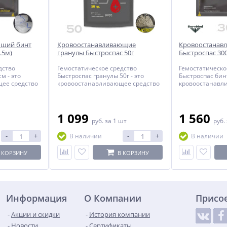
ющий бинт
Кровоостанавливающие
Кровоостанав
.5м)
гранулы Быстроспас 50г
Быстроспас 300
дство
Гемостатическое средство
Гемостатическо
м - это
Быстроспас гранулы 50г - это
Быстроспас бинт
ее средство
кровоостанавливающее средство
кровоостанавл
зных
для остановки массивных
для остановки 
метра длиной
кровотечений в 50 грамм на
кровотечений в
каолине.
на каолине.
1 099
1 560
руб.
за 1 шт
руб.
-
+
-
+
В наличии
В наличии
 КОРЗИНУ
В КОРЗИНУ
Информация
О Компании
Присо
Акции и скидки
История компании
Новости
Сертификаты