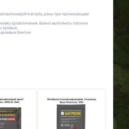
ли затампонируйте вглубь раны при проникающем
ановку кровотечения. Важно выполнить плотное
 с кровью.
 марлевым бинтом