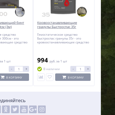
ливающий бинт
Кровоостанавливающие
см (3м)
гранулы Быстроспас 35г
е средство
Гемостатическое средство
 300см - это
Быстроспас гранулы 35г - это
ивающее средство
кровоостанавливающее средство
серьезных
для остановки кровотечений в 35
 3 метра длиной
грамм на каолине.
994
за 1 шт
руб.
за 1 шт
-
+
-
+
В наличии
В КОРЗИНУ
В КОРЗИНУ
единяйтесь