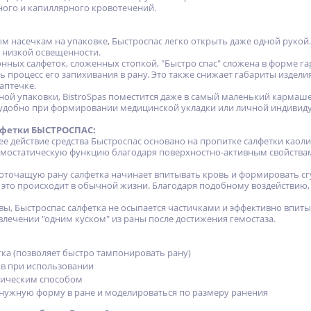
ного и капиллярного кровотечений.
м насечкам на упаковке, Быстроспас легко открыть даже одной рукой
х низкой освещенности.
нных салфеток, сложенных стопкой, "Быстро спас" сложена в форме га
 процесс его запихивания в рану. Это также снижает габариты издели
аптечке.
тной упаковки, BistroSpas поместится даже в самый маленький кармаш
 удобно при формировании медицинской укладки или личной индивиду
лфетки БЫСТРОСПАС:
 действие средства Быстроспас основано на пропитке салфетки као
емостатическую функцию благодаря поверхностно-активным свойства
оточащую рану салфетка начинает впитывать кровь и формировать сгус
 это происходит в обычной жизни. Благодаря подобному воздействию,
вы, Быстроспас салфетка не осыпается частичками и эффективно впиты
влечении "одним куском" из раны после достижения гемостаза.
тка (позволяет быстро тампонировать рану)
в при использовании
тическим способом
ужную форму в ране и моделироваться по размеру ранения