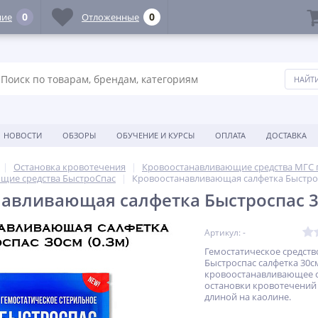
0
0
ние
Отложенные
НОВОСТИ
ОБЗОРЫ
ОБУЧЕНИЕ И КУРСЫ
ОПЛАТА
ДОСТАВКА
Остановка кровотечения
Кровоостанавливающие средства МГС 
щие средства БыстроСпас
Кровоостанавливающая салфетка Быстрос
авливающая салфетка Быстроспас 30
Артикул: -
Гемостатическое средств
Быстроспас салфетка 30см
кровоостанавливающее с
остановки кровотечений 
длиной на каолине.