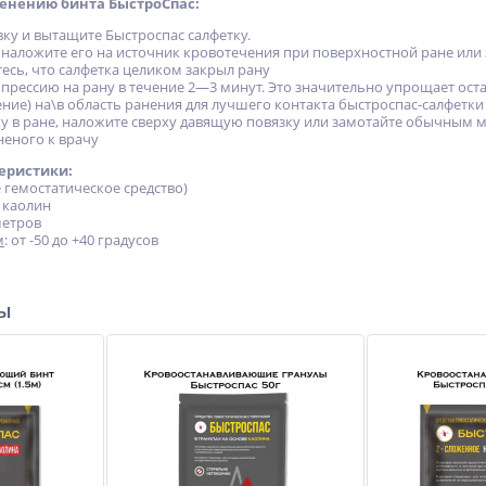
енению бинта БыстроСпас:
ку и вытащите Быстроспас салфетку.
, наложите его на источник кровотечения при поверхностной ране и
есь, что салфетка целиком закрыл рану
прессию на рану в течение 2—3 минут. Это значительно упрощает ост
ние) на\в область ранения для лучшего контакта быстроспас-салфетки
ку в ране, наложите сверху давящую повязку или замотайте обычным
неного к врачу
еристики:
е гемостатическое средство)
: каолин
иметров
м
: от -50 до +40 градусов
ры