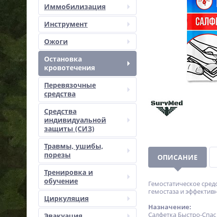
Иммобилизация
Инструмент
Ожоги
Остановка
кровотечения
Перевязочные
средства
Средства
индивидуальной
защиты (СИЗ)
Травмы, ушибы,
порезы
ОПИСАНИЕ
Тренировка и
обучение
Гемостатическое сред
гемостаза и эффектив
Циркуляция
Назначение:
Салфетка Быстро-Спас
Эвакуация