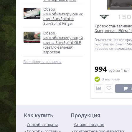
Обзор
иммобилизирующих
шин SurvSplint и
SurvSplint Finger
Кровоостанавлива
Быстроспас 150см (1
Обзор
иммобилизирующей
Гемостатическое сре
шины SurvSplint GLE
Быстроспас бинт 150с
(светло-зеленая)
кровоостанавливающ
взрослая
для остановки серье
кровотечений в 1.5 
Все обзоры и советы
на каолине.
994
руб.
за 1 шт
В наличии
В
Как купить
Продукция
Способы оплаты
Каталог товаров
Способы доставки
Контрактное производство