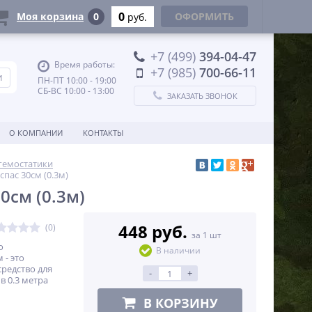
0
Моя корзина
0
ОФОРМИТЬ
руб.
+7 (499)
394-04-47
Время работы:
+7 (985)
700-66-11
ПН-ПТ 10:00 - 19:00
СБ-ВС 10:00 - 13:00
ЗАКАЗАТЬ ЗВОНОК
О КОМПАНИИ
КОНТАКТЫ
гемостатики
пас 30см (0.3м)
см (0.3м)
448 руб.
(0)
за 1 шт
о
В наличии
 - это
редство для
-
+
в 0.3 метра
В КОРЗИНУ