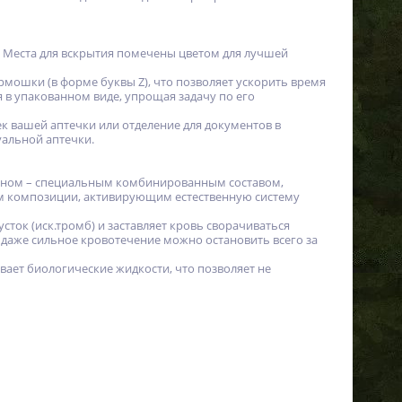
. Места для вскрытия помечены цветом для лучшей
рмошки (в форме буквы Z), что позволяет ускорить время
я в упакованном виде, упрощая задачу по его
ек вашей аптечки или отделение для документов в
альной аптечки.
лином – специальным комбинированным составом,
м композиции, активирующим естественную систему
ток (иск.тромб) и заставляет кровь сворачиваться
 даже сильное кровотечение можно остановить всего за
вает биологические жидкости, что позволяет не