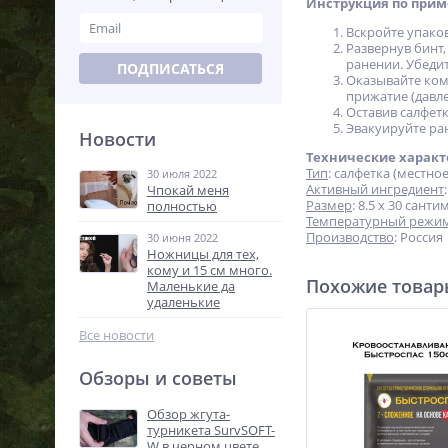
Инструкция по прим
Вскройте упаков
Развернув бинт
ранении. Убедит
ПОДПИСАТЬСЯ
Оказывайте ком
прижатие (давле
Оставив салфет
Эвакуируйте ра
Новости
Технические характ
Тип
: салфетка (местно
30 июля 2022
Активный ингредиент
Чпокай меня
Размер
: 8.5 х 30 сант
полностью
Температурный режи
Производство
: Россия
30 июня 2022
Ножницы для тех,
кому и 15 см много.
Похожие това
Маленькие да
удаленькие
Все новости
Обзоры и советы
Обзор жгута-
турникета SurvSOFT-
W в черном цвете