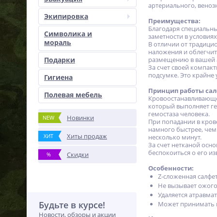
артериального, веноз
Экипировка
Преимущества:
Благодаря специальны
Символика и
заметности в условия
мораль
В отличии от традицио
наложения и облегчить
Подарки
размещению в вашей 
За счет своей компак
подсумке. Это крайне
Гигиена
Принцип работы са
Полевая мебель
Кровоостанавливающее
который выполняет г
гемостаза человека.
Новинки
NEW
При попадании в кров
намного быстрее, чем
Хиты продаж
ХИТ
несколько минут.
За счет нетканой осно
беспокоиться о его из
Скидки
%
Особенности:
Z-сложенная салфе
Не вызывает ожого
Удаляется атравма
Будьте в курсе!
Может принимать н
Новости, обзоры и акции