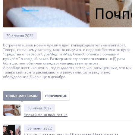
30 апреля 2022
Встречайте, ваш новый лучший друг: пупыркоделательный аппарат.
Теперь, по вашему запросу, можно получать в подарок бесплатно кусок
"Средства от стресса СурвМед ТакМед Хлоп-Хлопалка с большим
пузырём" в каждый заказ. Размер антистрессового хлопка - в (!) раза
больше, чем обычная стандартная дешевая пупырка.
А вообще жесть конечно - год выдался настолько насыщенным, что мы
только сейчас его распаковали и запустили, хотя закуплено
оборудование было еще в декабре.
НОВЫЕ МАТЕРИАЛЫ
ПОПУЛЯРНЫЕ
30 июля 2022
Чпокай меня полностью
30 июня 2022
Ножницы для тех, кому и 15 см много. Маленькие да