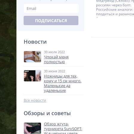
Медтрейд (Селокс): 
россиян через болт.
Российские аналоги
плодиться и размно
быстрее.
ПОДПИСАТЬСЯ
Вечер в хату, пацаны
полку прибыло. Попр
Гемоспас-БИО на хит
первым тестам вполн
Новости
Гранулы в продаже с 
бинты где-то с 15-го.
К слову, что интерес
30 июля 2022
таки смогут закрепи
Чпокай меня
на нормальные объё
полностью
станет лидером и пе
страной, где произв
30 июня 2022
5+ различных сугубо
Ножницы для тех,
отечественных маро
кому и 15 см много.
походно-полевой сф
Маленькие да
помощи.
удаленькие
Все новости
Обзоры и советы
Обзор жгута-
турникета SurvSOFT-
W в черном цвете