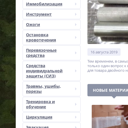
Иммобилизация
Инструмент
Ожоги
Остановка
кровотечения
Перевязочные
16 августа 2019
средства
Тем временем, в самы
Средства
только один вопрос к
для товара двойного н
индивидуальной
защиты (СИЗ)
Травмы, ушибы,
НОВЫЕ МАТЕРИ
порезы
Тренировка и
обучение
Циркуляция
Эвакуация