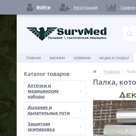
Войти
Регистрация
Сравне
ГЛАВНАЯ
МАГАЗИН
НОВИНКИ
АКЦИИ И СКИДКИ
Новости
Палк
Каталог товаров
Палка, кот
Аптечки и
медицинские
наборы
Дыхание и
дыхательные пути
Защитная
экипировка