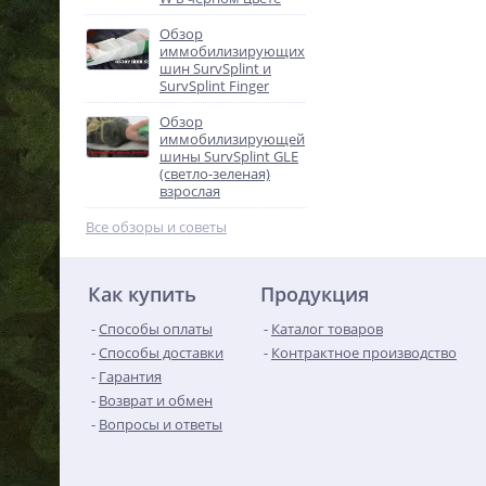
Обзор
иммобилизирующих
шин SurvSplint и
SurvSplint Finger
Обзор
иммобилизирующей
шины SurvSplint GLE
(светло-зеленая)
взрослая
Все обзоры и советы
Как купить
Продукция
Способы оплаты
Каталог товаров
Способы доставки
Контрактное производство
Гарантия
Возврат и обмен
Вопросы и ответы