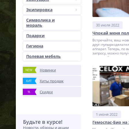
Экипировка
Символика и
мораль
30 июля 2022
Чпокай меня по
Подарки
Встречайте, ваш но
друг: пупыркоделате
Гигиена
аппарат. Теперь, по 
запросу, можно полу
Полевая мебель
подарок бесплатно к
"Средства от стресс
ТакМед Хлоп-Хлопал
Новинки
NEW
пузырём" в каждый з
антистрессового хлопк
больше, чем обычна
Хиты продаж
ХИТ
стандартная дешевая
А вообще жесть конеч
Скидки
%
выдался настолько 
что мы только сейчас
распаковали и запуст
закуплено оборудов
еще в декабре.
1 июня 2022
Будьте в курсе!
Гемоспас-Био на
Новости, обзоры и акции